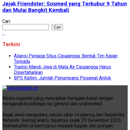
Jejak Friendster: Sosmed yang Terkubur 9 Tahun
dan Mulai Bangkit Kembali
Cari
Cari
Terkini
Aliansi Penjaga Situs Cipujangga: Bentuk Tim Kajian
Terpadu
Tradisi Mandi Jiwa di Mata Air Cipujangga Harus
Dipertahankan
BPS Kaltim: Jumlah Penumpang Pesawat Anjlok
Media regional yang menyajikan beragam kanal dengan
mengangkat pelbagai isu general dan segmented.
Sejak awal mengudara, media siber ini jejaring dari Republika
Network. Seiring waktu, tepatnya sejak 25 Desember 2025,
Sekitarkaltim.id bermigrasi menjadi bagian dari jaringan