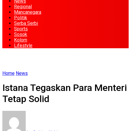
News
Regional
Mancanegara
Politik
Serba Serbi
Sports
Sosok
Kolom
Lifestyle
Home
News
Istana Tegaskan Para Menteri
Tetap Solid