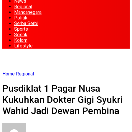
News
Regional
Mancanegara
Politik
Serba Serbi
Sports
Sosok
Kolom
Lifestyle
Home
Regional
Pusdiklat 1 Pagar Nusa
Kukuhkan Dokter Gigi Syukri
Wahid Jadi Dewan Pembina