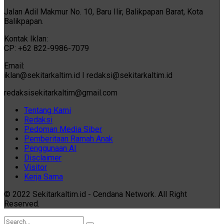
Jalan Adil Makmur No. 10, Baru Ilir, Balikpapan Barat, Kota
Balikpapan.
Kontak Iklan:
CP: +62 822-9986-7079
Email:
iklan@sekitarkaltim.id I redaksi@sekitarkaltim.id
redaksisekitarkaltim@gmail.com
Tentang Kami
Redaksi
Pedoman Media Siber
Pemberitaan Ramah Anak
Penggunaan AI
Disclaimer
Visitor
Kerja Sama
© 2022 Sekitarkaltim.id - Cendana Network. All Right
Reserved.