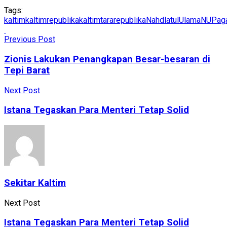
Tags:
kaltim
kaltimrepublika
kaltimtararepublika
NahdlatulUlama
NU
Pag
Previous Post
Zionis Lakukan Penangkapan Besar-besaran di
Tepi Barat
Next Post
Istana Tegaskan Para Menteri Tetap Solid
Sekitar Kaltim
Next Post
Istana Tegaskan Para Menteri Tetap Solid