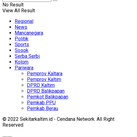
No Result
View All Result
Regional
News
Mancanegara
Politik
Sports
Sosok
Serba Serbi
Kolom
Pariwara
Pemprov Kaltara
Pemprov Kaltim
DPRD Kaltim
DPRD Balikpapan
Pemkot Balikpapan
Pemkab PPU
Pemkab Berau
© 2022 Sekitarkaltim.id - Cendana Network. All Right
Reserved.