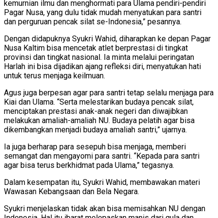
kemurnian ilmu dan menghormati para Ulama pendiri-pendiri
Pagar Nusa, yang dulu tidak mudah menyatukan para santri
dan perguruan pencak silat se-Indonesia,” pesannya.
Dengan didapuknya Syukri Wahid, diharapkan ke depan Pagar
Nusa Kaltim bisa mencetak atlet berprestasi di tingkat
provinsi dan tingkat nasional. Ia minta melalui peringatan
Harlah ini bisa dijadikan ajang refleksi diri, menyatukan hati
untuk terus menjaga keilmuan.
Agus juga berpesan agar para santri tetap selalu menjaga para
Kiai dan Ulama. “Serta melestarikan budaya pencak silat,
menciptakan prestasi anak-anak negeri dan diwajibkan
melakukan amaliah-amaliah NU. Budaya pelatih agar bisa
dikembangkan menjadi budaya amaliah santri,” ujarnya.
Ia juga berharap para sesepuh bisa menjaga, memberi
semangat dan mengayomi para santri. “Kepada para santri
agar bisa terus berkhidmat pada Ulama,” tegasnya.
Dalam kesempatan itu, Syukri Wahid, membawakan materi
Wawasan Kebangsaan dan Bela Negara.
Syukri menjelaskan tidak akan bisa memisahkan NU dengan
Indonesia. Hal itu ibarat melepaskan manis dari gula dan