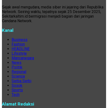
Sejak awal mengudara, media siber ini jejaring dari Republika
Network. Seiring waktu, tepatnya sejak 25 Desember 2025,
Sekitarkaltim.id bermigrasi menjadi bagian dari jaringan
Cendana Network.
Kanal
Business
Fashion
HEADLINE
Lifestyle
Mancanegara
News
Politik
Regional
Science
Serba Serbi
Sosok
Sports
Tech
Alamat Redaksi