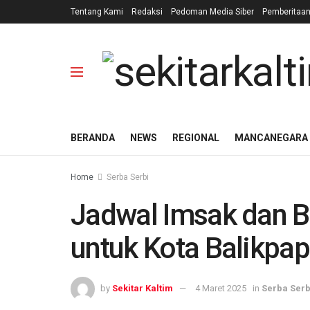
Tentang Kami
Redaksi
Pedoman Media Siber
Pemberitaa
BERANDA
NEWS
REGIONAL
MANCANEGARA
Home
Serba Serbi
Jadwal Imsak dan B
untuk Kota Balikpa
by
Sekitar Kaltim
4 Maret 2025
in
Serba Serb