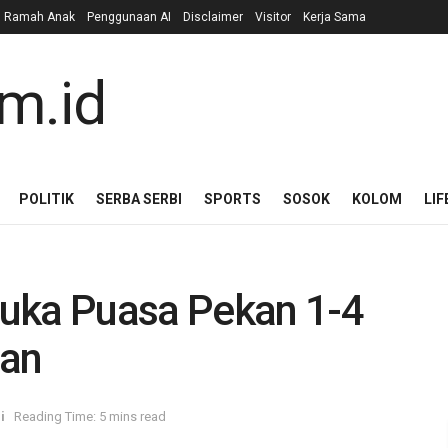
n Ramah Anak
Penggunaan AI
Disclaimer
Visitor
Kerja Sama
POLITIK
SERBA SERBI
SPORTS
SOSOK
KOLOM
LIF
uka Puasa Pekan 1-4
pan
i
Reading Time: 5 mins read