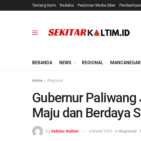
Tentang Kami
Redaksi
Pedoman Media Siber
Pemberitaa
BERANDA
NEWS
REGIONAL
MANCANEGAR
Home
Regional
Gubernur Paliwang J
Maju dan Berdaya S
by
Sekitar Kaltim
4 Maret 2025
in
Regional