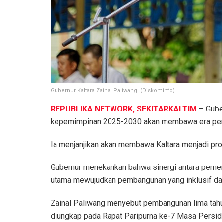
Gubernur Kaltara Zainal Paliwang. (Diskominfo)
REPUBLIKA NETWORK, SEKITARKALTIM
– Guber
kepemimpinan 2025-2030 akan membawa era percep
Ia menjanjikan akan membawa Kaltara menjadi prov
Gubernur menekankan bahwa sinergi antara pemeri
utama mewujudkan pembangunan yang inklusif dan
Zainal Paliwang menyebut pembangunan lima tahun
diungkap pada Rapat Paripurna ke-7 Masa Persida