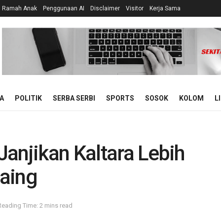
n Ramah Anak
Penggunaan AI
Disclaimer
Visitor
Kerja Sama
A
POLITIK
SERBA SERBI
SPORTS
SOSOK
KOLOM
L
anjikan Kaltara Lebih
aing
Reading Time: 2 mins read