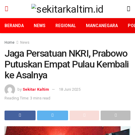
BERANDA
NEWS
REGIONAL
MANCANEGARA
POL
Home
News
Jaga Persatuan NKRI, Prabowo
Putuskan Empat Pulau Kembali
ke Asalnya
by
Sekitar Kaltim
18 Juni 2025
Reading Time: 3 mins read