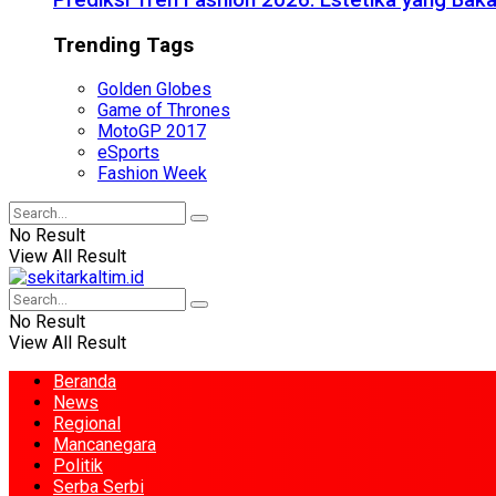
Prediksi Tren Fashion 2026: Estetika yang Bak
Trending Tags
Golden Globes
Game of Thrones
MotoGP 2017
eSports
Fashion Week
No Result
View All Result
No Result
View All Result
Beranda
News
Regional
Mancanegara
Politik
Serba Serbi