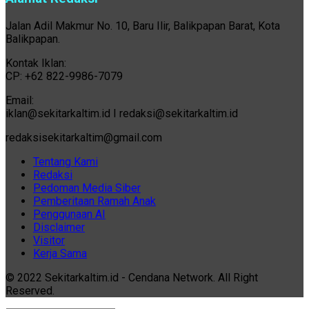
Jalan Adil Makmur No. 10, Baru Ilir, Balikpapan Barat, Kota
Balikpapan.
Kontak Iklan:
CP: +62 822-9986-7079
Email:
iklan@sekitarkaltim.id I redaksi@sekitarkaltim.id
redaksisekitarkaltim@gmail.com
Tentang Kami
Redaksi
Pedoman Media Siber
Pemberitaan Ramah Anak
Penggunaan AI
Disclaimer
Visitor
Kerja Sama
© 2022 Sekitarkaltim.id - Cendana Network. All Right
Reserved.