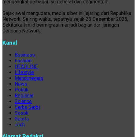
mengangkat pelbagai isu general dan segmented.
Sejak awal mengudara, media siber ini jejaring dari Republika
Network. Seiring waktu, tepatnya sejak 25 Desember 2025,
Sekitarkaltim.id bermigrasi menjadi bagian dari jaringan
Cendana Network.
Kanal
Business
Fashion
HEADLINE
Lifestyle
Mancanegara
News
Politik
Regional
Science
Serba Serbi
Sosok
Sports
Tech
Alamat Redaksi