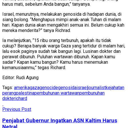
harus mati, sebelum Anda bangun,” tanyanya.
Israel, menurutnya, melakukan genosida di hadapan dunia, di
siang bolong. “Menghapus mimpi anak-anak Tuhan di malam
hari. Kapan dunia akan mengakhiri semua ini. Belum cukup kah
mereka menderita?” tanya Richrad.
Ia melanjutkan, “15 ribu orang terbunuh, apakah itu tidak
cukup? Berapa banyak warga Gaza yang tertidur di malam hari,
lalu esok paginya sudah tak bangun lagi. Lusinan dokter dan
perawat dibunuh. Puluhan wartawan dibunuh. Kapan kamu
sadar? Kapan kamu bangun? Kamu harus menemukan
kemanusiaanmu,” tegas Richard.
Editor: Rudi Agung
Tags:
amerika
gaza
genocide
genosida
israel
journalist
kejahatan
perang
palestina
pembuhunan wartawan
pembunuhan
dokte
richard
Previous Post
Penjabat Gubernur Ingatkan ASN Kaltim Harus
Netral