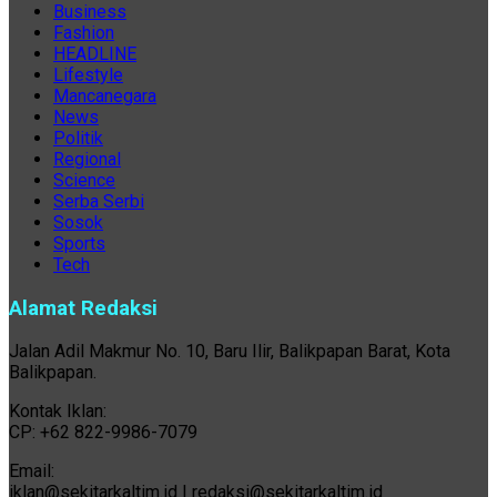
Business
Fashion
HEADLINE
Lifestyle
Mancanegara
News
Politik
Regional
Science
Serba Serbi
Sosok
Sports
Tech
Alamat Redaksi
Jalan Adil Makmur No. 10, Baru Ilir, Balikpapan Barat, Kota
Balikpapan.
Kontak Iklan:
CP: +62 822-9986-7079
Email:
iklan@sekitarkaltim.id I redaksi@sekitarkaltim.id