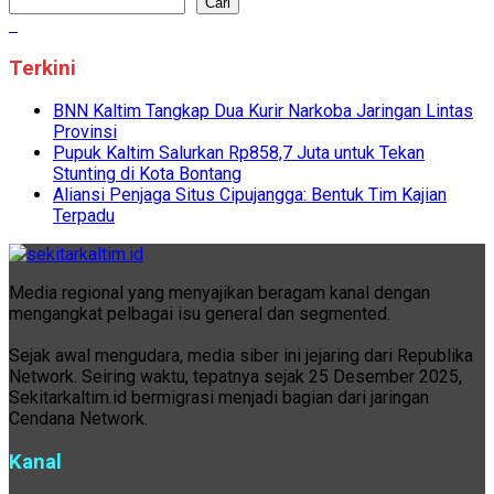
Cari
Terkini
BNN Kaltim Tangkap Dua Kurir Narkoba Jaringan Lintas
Provinsi
Pupuk Kaltim Salurkan Rp858,7 Juta untuk Tekan
Stunting di Kota Bontang
Aliansi Penjaga Situs Cipujangga: Bentuk Tim Kajian
Terpadu
Media regional yang menyajikan beragam kanal dengan
mengangkat pelbagai isu general dan segmented.
Sejak awal mengudara, media siber ini jejaring dari Republika
Network. Seiring waktu, tepatnya sejak 25 Desember 2025,
Sekitarkaltim.id bermigrasi menjadi bagian dari jaringan
Cendana Network.
Kanal