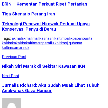
BRIN – Kementan Perkuat Riset Pertanian
Tiga Skenario Perang Iran
Teknologi Pesawat Nirawak Perkuat Upaya
Konservasi Penyu di Berau
Tags:
akmal
akmal malik
asn
asn kaltim
balikpapan
berita
kaltim
ka
kaltim
kaltimtara
pemilu kaltim
pj gubenur
kaltim
samarinda
Previous Post
Nikah Siri Marak di Sekitar Kawasan IKN
Next Post
Jurnalis Richard: Aku Sudah Muak Lihat Tubuh
Anak-anak Gaza Hancur