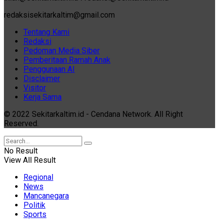
redaksisekitarkaltim@gmail.com
Tentang Kami
Redaksi
Pedoman Media Siber
Pemberitaan Ramah Anak
Penggunaan AI
Disclaimer
Visitor
Kerja Sama
© 2022 Sekitarkaltim.id - Cendana Network. All Right
Reserved.
No Result
View All Result
Regional
News
Mancanegara
Politik
Sports