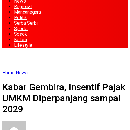
News
Regional
Mancanegara
Politik
Serba Serbi
Sports
Sosok
Kolom
Lifestyle
Home
News
Kabar Gembira, Insentif Pajak
UMKM Diperpanjang sampai
2029