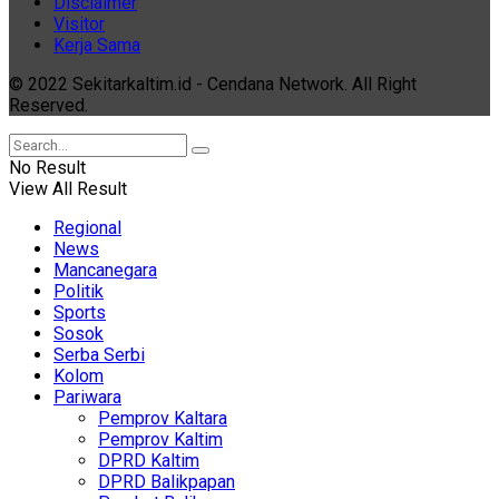
Disclaimer
Visitor
Kerja Sama
© 2022 Sekitarkaltim.id - Cendana Network. All Right
Reserved.
No Result
View All Result
Regional
News
Mancanegara
Politik
Sports
Sosok
Serba Serbi
Kolom
Pariwara
Pemprov Kaltara
Pemprov Kaltim
DPRD Kaltim
DPRD Balikpapan