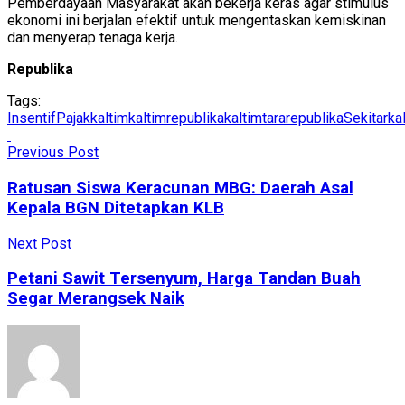
Pemberdayaan Masyarakat akan bekerja keras agar stimulus
ekonomi ini berjalan efektif untuk mengentaskan kemiskinan
dan menyerap tenaga kerja.
Republika
Tags:
InsentifPajak
kaltim
kaltimrepublika
kaltimtararepublika
Sekitarka
Previous Post
Ratusan Siswa Keracunan MBG: Daerah Asal
Kepala BGN Ditetapkan KLB
Next Post
Petani Sawit Tersenyum, Harga Tandan Buah
Segar Merangsek Naik