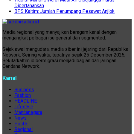
Dipertahankan
BPS Kaltim: Jumlah Penumpang Pesawat Anjlok
Media regional yang menyajikan beragam kanal dengan
mengangkat pelbagai isu general dan segmented.
Sejak awal mengudara, media siber ini jejaring dari Republika
Network. Seiring waktu, tepatnya sejak 25 Desember 2025,
Sekitarkaltim.id bermigrasi menjadi bagian dari jaringan
Cendana Network.
Kanal
Business
Fashion
HEADLINE
Lifestyle
Mancanegara
News
Politik
Regional