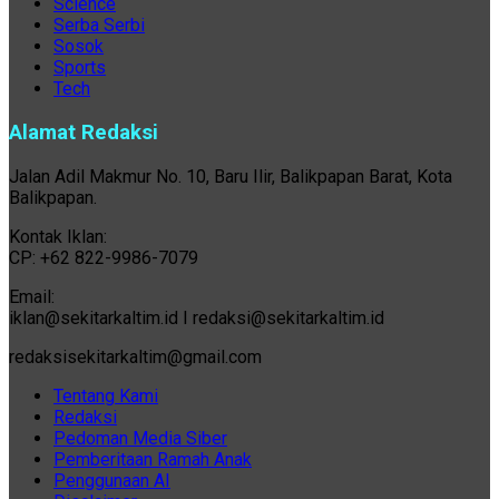
Science
Serba Serbi
Sosok
Sports
Tech
Alamat Redaksi
Jalan Adil Makmur No. 10, Baru Ilir, Balikpapan Barat, Kota
Balikpapan.
Kontak Iklan:
CP: +62 822-9986-7079
Email:
iklan@sekitarkaltim.id I redaksi@sekitarkaltim.id
redaksisekitarkaltim@gmail.com
Tentang Kami
Redaksi
Pedoman Media Siber
Pemberitaan Ramah Anak
Penggunaan AI