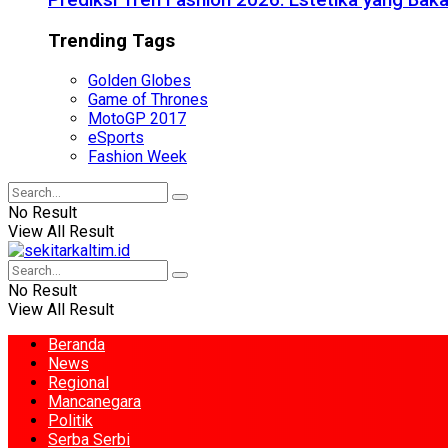
Prediksi Tren Fashion 2026: Estetika yang Bak
Trending Tags
Golden Globes
Game of Thrones
MotoGP 2017
eSports
Fashion Week
No Result
View All Result
No Result
View All Result
Beranda
News
Regional
Mancanegara
Politik
Serba Serbi