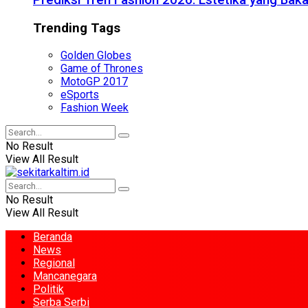
Prediksi Tren Fashion 2026: Estetika yang Bak
Trending Tags
Golden Globes
Game of Thrones
MotoGP 2017
eSports
Fashion Week
No Result
View All Result
No Result
View All Result
Beranda
News
Regional
Mancanegara
Politik
Serba Serbi