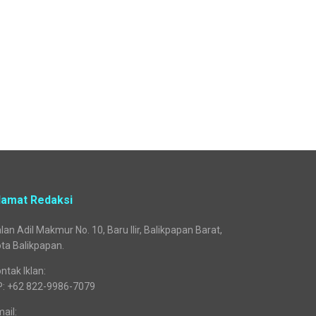
lamat Redaksi
lan Adil Makmur No. 10, Baru Ilir, Balikpapan Barat,
ta Balikpapan.
ntak Iklan:
P: +62 822-9986-7079
ail: