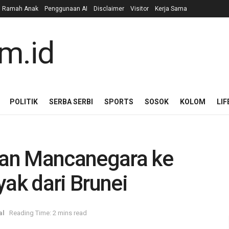
n Ramah Anak
Penggunaan AI
Disclaimer
Visitor
Kerja Sama
POLITIK
SERBA SERBI
SPORTS
SOSOK
KOLOM
LIF
an Mancanegara ke
yak dari Brunei
al
Reading Time: 2 mins read