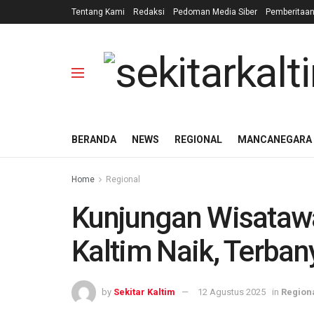
Tentang Kami
Redaksi
Pedoman Media Siber
Pemberitaa
BERANDA
NEWS
REGIONAL
MANCANEGARA
Home
Regional
Kunjungan Wisataw
Kaltim Naik, Terban
by
Sekitar Kaltim
12 Agustus 2025
in
Region