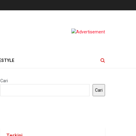
ESTYLE
Cari
Cari
Terkini