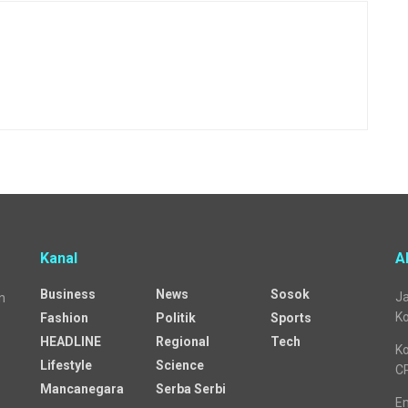
Kanal
A
Business
News
Sosok
Ja
n
Ko
Fashion
Politik
Sports
HEADLINE
Regional
Tech
Ko
Lifestyle
Science
C
Mancanegara
Serba Serbi
Em