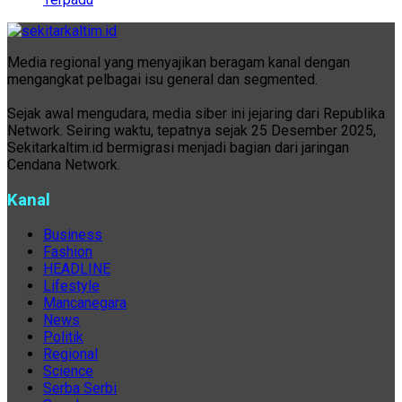
Media regional yang menyajikan beragam kanal dengan
mengangkat pelbagai isu general dan segmented.
Sejak awal mengudara, media siber ini jejaring dari Republika
Network. Seiring waktu, tepatnya sejak 25 Desember 2025,
Sekitarkaltim.id bermigrasi menjadi bagian dari jaringan
Cendana Network.
Kanal
Business
Fashion
HEADLINE
Lifestyle
Mancanegara
News
Politik
Regional
Science
Serba Serbi