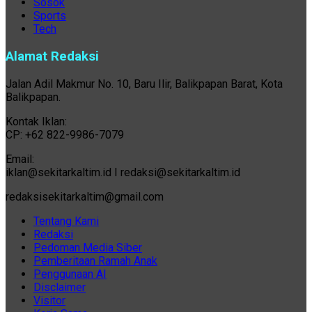
Sosok
Sports
Tech
Alamat Redaksi
Jalan Adil Makmur No. 10, Baru Ilir, Balikpapan Barat, Kota
Balikpapan.
Kontak Iklan:
CP: +62 822-9986-7079
Email:
iklan@sekitarkaltim.id I redaksi@sekitarkaltim.id
redaksisekitarkaltim@gmail.com
Tentang Kami
Redaksi
Pedoman Media Siber
Pemberitaan Ramah Anak
Penggunaan AI
Disclaimer
Visitor