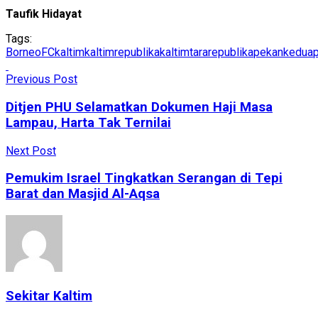
Taufik Hidayat
Tags:
BorneoFC
kaltim
kaltimrepublika
kaltimtararepublika
pekankedua
Previous Post
Ditjen PHU Selamatkan Dokumen Haji Masa
Lampau, Harta Tak Ternilai
Next Post
Pemukim Israel Tingkatkan Serangan di Tepi
Barat dan Masjid Al-Aqsa
Sekitar Kaltim