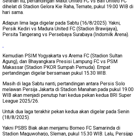
Setelah itu, pertandingan Malut United FC vs Bali United FC
dihelat di Stadion Gelora Kie Raha, Ternate, pukul 19.00 WIB di
hari sama.
Adapun lima laga digelar pada Sabtu (16/8/2025). Yakni,
Persik Kediri vs Madura United FC (Stadion Brawijaya),
Persita Tangerang vs Persebaya Surabaya (Indomilk Arena).
Kemudian PSIM Yogyakarta vs Arema FC (Stadion Sultan
Agung), dan Bhayangkara Presisi Lampung FC vs PSM
Makassar (Stadion PKOR Sumpah Pemuda). Empat
pertandingan digelar bersamaan pukul 15.30 WIB.
Masih di laga Sabtu nanti, pertandingan antara Persis Solo
melawan Persija Jakarta di Stadion Manahan pada pukul 19.00
WIB akan menjadi penutup hari kedua pekan kedua BRI Super
League 2025/26.
Untuk dua laga terakhir pekan kedua akan digelar pada Senin
(18/8/2025).
Yakni PSBS Biak akan menjamu Borneo FC Samarinda di
Stadion Maguwoharjo, Sleman, pukul 15.30 WIB. Lalu, Persijap