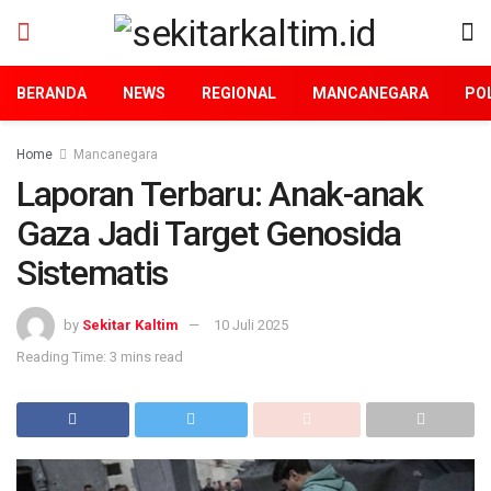
BERANDA
NEWS
REGIONAL
MANCANEGARA
POL
Home
Mancanegara
Laporan Terbaru: Anak-anak
Gaza Jadi Target Genosida
Sistematis
by
Sekitar Kaltim
10 Juli 2025
Reading Time: 3 mins read