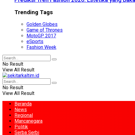
Prediksi Tren Fashion 2026: Estetika yang Bak
Trending Tags
Golden Globes
Game of Thrones
MotoGP 2017
eSports
Fashion Week
No Result
View All Result
No Result
View All Result
Beranda
News
Regional
Mancanegara
Politik
Serba Serbi