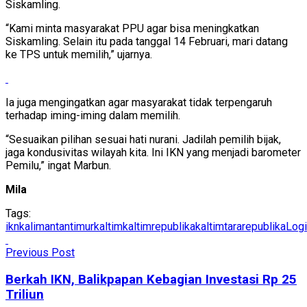
Siskamling.
“Kami minta masyarakat PPU agar bisa meningkatkan
Siskamling. Selain itu pada tanggal 14 Februari, mari datang
ke TPS untuk memilih,” ujarnya.
Ia juga mengingatkan agar masyarakat tidak terpengaruh
terhadap iming-iming dalam memilih.
“Sesuaikan pilihan sesuai hati nurani. Jadilah pemilih bijak,
jaga kondusivitas wilayah kita. Ini IKN yang menjadi barometer
Pemilu,” ingat Marbun.
Mila
Tags:
ikn
kalimantantimur
kaltim
kaltimrepublika
kaltimtararepublika
Logi
Previous Post
Berkah IKN, Balikpapan Kebagian Investasi Rp 25
Triliun