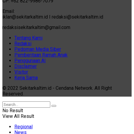
CP: +62 822-9986-7079
Email:
iklan@sekitarkaltim.id I redaksi@sekitarkaltim.id
redaksisekitarkaltim@gmail.com
Tentang Kami
Redaksi
Pedoman Media Siber
Pemberitaan Ramah Anak
Penggunaan AI
Disclaimer
Visitor
Kerja Sama
© 2022 Sekitarkaltim.id - Cendana Network. All Right
Reserved.
No Result
View All Result
Regional
News