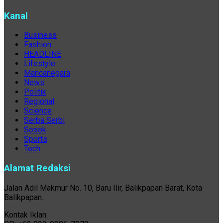
Kanal
Business
Fashion
HEADLINE
Lifestyle
Mancanegara
News
Politik
Regional
Science
Serba Serbi
Sosok
Sports
Tech
Alamat Redaksi
Jalan Adil Makmur No. 10, Baru Ilir, Balikpapan Barat, Kota
Balikpapan.
Kontak Iklan: