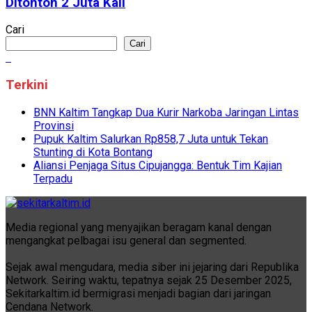
Ditonton 2 Juta Kali
Cari
Cari
Terkini
BNN Kaltim Tangkap Dua Kurir Narkoba Jaringan Lintas
Provinsi
Pupuk Kaltim Salurkan Rp858,7 Juta untuk Tekan
Stunting di Kota Bontang
Aliansi Penjaga Situs Cipujangga: Bentuk Tim Kajian
Terpadu
Media regional yang menyajikan beragam kanal dengan
mengangkat pelbagai isu general dan segmented.
Sejak awal mengudara, media siber ini jejaring dari Republika
Network. Seiring waktu, tepatnya sejak 25 Desember 2025,
Sekitarkaltim.id bermigrasi menjadi bagian dari jaringan
Cendana Network.