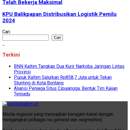
Telah Bekerja Maksimal
KPU Balikpapan Distribusikan Logistik Pemilu
2024
Cari
Cari
Terkini
BNN Kaltim Tangkap Dua Kurir Narkoba Jaringan Lintas
Provinsi
Pupuk Kaltim Salurkan Rp858,7 Juta untuk Tekan
Stunting di Kota Bontang
Aliansi Penjaga Situs Cipujangga: Bentuk Tim Kajian
Terpadu
Media regional yang menyajikan beragam kanal dengan
mengangkat pelbagai isu general dan segmented.