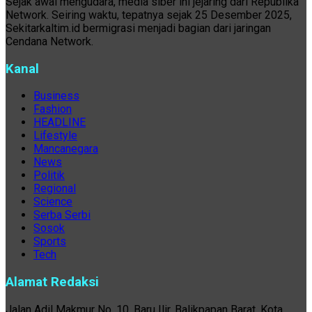
Sejak awal mengudara, media siber ini jejaring dari Republika
Network. Seiring waktu, tepatnya sejak 25 Desember 2025,
Sekitarkaltim.id bermigrasi menjadi bagian dari jaringan
Cendana Network.
Kanal
Business
Fashion
HEADLINE
Lifestyle
Mancanegara
News
Politik
Regional
Science
Serba Serbi
Sosok
Sports
Tech
Alamat Redaksi
Jalan Adil Makmur No. 10, Baru Ilir, Balikpapan Barat, Kota