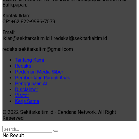
Balikpapan.
Kontak Iklan:
CP: +62 822-9986-7079
Email:
iklan@sekitarkaltim.id I redaksi@sekitarkaltim.id
redaksisekitarkaltim@gmail.com
Tentang Kami
Redaksi
Pedoman Media Siber
Pemberitaan Ramah Anak
Penggunaan AI
Disclaimer
Visitor
Kerja Sama
© 2022 Sekitarkaltim.id - Cendana Network. All Right
Reserved.
No Result