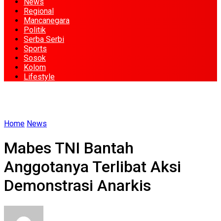
News
Regional
Mancanegara
Politik
Serba Serbi
Sports
Sosok
Kolom
Lifestyle
Home
News
Mabes TNI Bantah
Anggotanya Terlibat Aksi
Demonstrasi Anarkis