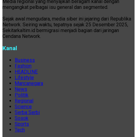
Media regional yang menyajikan beragam kanal dengan
mengangkat pelbagai isu general dan segmented.
Sejak awal mengudara, media siber ini jejaring dari Republika
Network. Seiring waktu, tepatnya sejak 25 Desember 2025,
Sekitarkaltim.id bermigrasi menjadi bagian dari jaringan
Cendana Network.
Kanal
Business
Fashion
HEADLINE
Lifestyle
Mancanegara
News
Politik
Regional
Science
Serba Serbi
Sosok
Sports
Tech