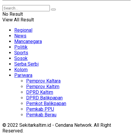
No Result
View All Result
Regional
News
Mancanegara
Politik
Sports
Sosok
Serba Serbi
Kolom
Pariwara
Pemprov Kaltara
Pemprov Kaltim
DPRD Kaltim
DPRD Balikpapan
Pemkot Balikpapan
Pemkab PPU
Pemkab Berau
© 2022 Sekitarkaltim.id - Cendana Network. All Right
Reserved.