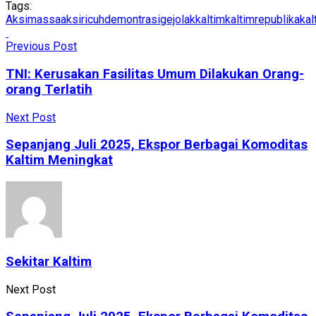
Tags:
Aksimassa
aksiricuh
demontrasi
gejolak
kaltim
kaltimrepublika
kal
Previous Post
TNI: Kerusakan Fasilitas Umum Dilakukan Orang-
orang Terlatih
Next Post
Sepanjang Juli 2025, Ekspor Berbagai Komoditas
Kaltim Meningkat
Sekitar Kaltim
Next Post