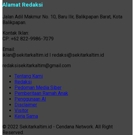
Alamat Redaksi
Jalan Adil Makmur No. 10, Baru Ilir, Balikpapan Barat, Kota
Balikpapan.
Kontak Iklan:
CP: +62 822-9986-7079
Email:
iklan@sekitarkaltim.id I redaksi@sekitarkaltim.id
redaksisekitarkaltim@gmail.com
Tentang Kami
Redaksi
Pedoman Media Siber
Pemberitaan Ramah Anak
Penggunaan AI
Disclaimer
Visitor
Kerja Sama
© 2022 Sekitarkaltim.id - Cendana Network. All Right
Reserved.