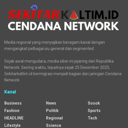
Terkini
Aliansi Penjaga Situs Cipujangga: Bentuk Tim Kajian
Terpadu
Tradisi Mandi Jiwa di Mata Air Cipujangga Harus
Dipertahankan
BPS Kaltim: Jumlah Penumpang Pesawat Anjlok