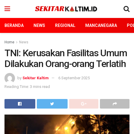
BERANDA
NEWS
REGIONAL
MANCANEGARA
POL
Home
News
TNI: Kerusakan Fasilitas Umum
Dilakukan Orang-orang Terlatih
by
Sekitar Kaltim
6 September 2025
Reading Time: 3 mins read