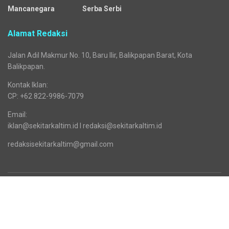
Media regional yang menyajikan beragam kanal dengan
mengangkat pelbagai isu general dan segmented.
Sejak awal mengudara, media siber ini jejaring dari Republika
Network. Seiring waktu, tepatnya sejak 25 Desember 2025,
Sekitarkaltim.id bermigrasi menjadi bagian dari jaringan Cendana
Network.
Kanal
Business
News
Sosok
Fashion
Politik
Sports
HEADLINE
Regional
Tech
Lifestyle
Science
Mancanegara
Serba Serbi