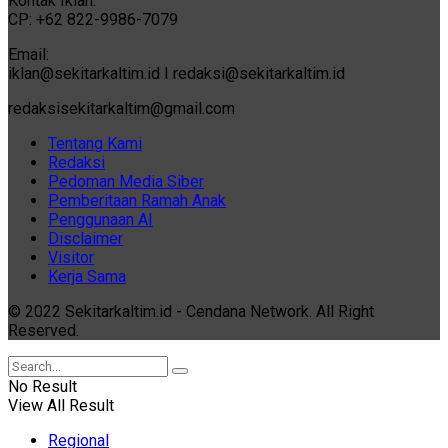
Kontak Iklan:
CP: +62 822-9986-7079
Email:
iklan@sekitarkaltim.id I redaksi@sekitarkaltim.id
redaksisekitarkaltim@gmail.com
Tentang Kami
Redaksi
Pedoman Media Siber
Pemberitaan Ramah Anak
Penggunaan AI
Disclaimer
Visitor
Kerja Sama
© 2022 Sekitarkaltim.id - Cendana Network. All Right
Reserved.
No Result
View All Result
Regional