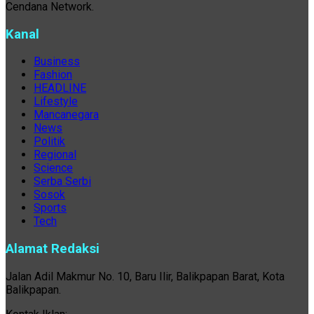
Cendana Network.
Kanal
Business
Fashion
HEADLINE
Lifestyle
Mancanegara
News
Politik
Regional
Science
Serba Serbi
Sosok
Sports
Tech
Alamat Redaksi
Jalan Adil Makmur No. 10, Baru Ilir, Balikpapan Barat, Kota
Balikpapan.