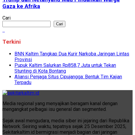
Gaza ke Afrika
Cari
Cari
Terkini
BNN Kaltim Tangkap Dua Kurir Narkoba Jaringan Lintas
Provinsi
Pupuk Kaltim Salurkan Rp858,7 Juta untuk Tekan
Stunting di Kota Bontang
Aliansi Penjaga Situs Cipujangga: Bentuk Tim Kajian
Terpadu
Media regional yang menyajikan beragam kanal dengan
mengangkat pelbagai isu general dan segmented.
Sejak awal mengudara, media siber ini jejaring dari Republika
Network. Seiring waktu, tepatnya sejak 25 Desember 2025,
Sekitarkaltim.id bermigrasi menjadi bagian dari jaringan