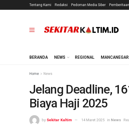
Tentang Kami
Redaksi
Pedoman Media Siber
Pemberitaa
BERANDA
NEWS
REGIONAL
MANCANEGAR
Home
News
Jelang Deadline, 1
Biaya Haji 2025
by
Sekitar Kaltim
14 Maret 2025
in
News
Rea