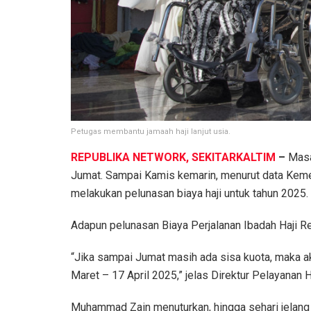
Petugas membantu jamaah haji lanjut usia.
REPUBLIKA NETWORK, SEKITARKALTIM
–
Masa
Jumat. Sampai Kamis kemarin, menurut data Kemen
melakukan pelunasan biaya haji untuk tahun 2025.
Adapun pelunasan Biaya Perjalanan Ibadah Haji Reg
“Jika sampai Jumat masih ada sisa kuota, maka ak
Maret – 17 April 2025,” jelas Direktur Pelayana
Muhammad Zain menuturkan, hingga sehari jelang p