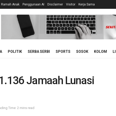
n Ramah Anak
Penggunaan AI
Disclaimer
Visitor
Kerja Sama
A
POLITIK
SERBA SERBI
SPORTS
SOSOK
KOLOM
L
61.136 Jamaah Lunasi
ding Time: 2 mins read