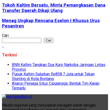
Tokoh Kaltim Bersatu, Minta Pemangkasan Dana
Transfer Daerah Dikaji Ulang
Menag Ungkap Rencana Eselon I Khusus Urus
Pesantren
Cari
Cari
Terkini
BNN Kaltim Tangkap Dua Kurir Narkoba Jaringan Lintas
Provinsi
Pupuk Kaltim Salurkan Rp858,7 Juta untuk Tekan
Stunting di Kota Bontang
Aliansi Penjaga Situs Cipujangga: Bentuk Tim Kajian
Terpadu
Media regional yang menyajikan beragam kanal dengan
mengangkat pelbagai isu general dan segmented.