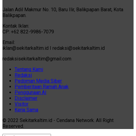
Jalan Adil Makmur No. 10, Baru Ilir, Balikpapan Barat, Kota
Balikpapan.
Kontak Iklan:
CP: +62 822-9986-7079
Email:
iklan@sekitarkaltim.id I redaksi@sekitarkaltim.id
redaksisekitarkaltim@gmail.com
Tentang Kami
Redaksi
Pedoman Media Siber
Pemberitaan Ramah Anak
Penggunaan AI
Disclaimer
Visitor
Kerja Sama
© 2022 Sekitarkaltim.id - Cendana Network. All Right
Reserved.