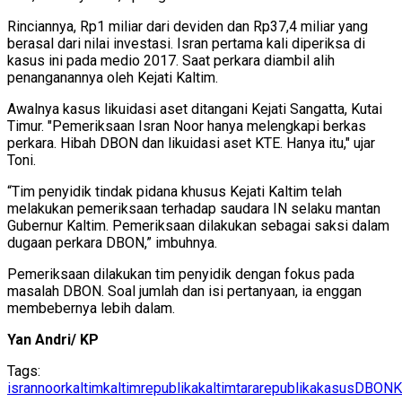
Rinciannya, Rp1 miliar dari deviden dan Rp37,4 miliar yang
berasal dari nilai investasi. Isran pertama kali diperiksa di
kasus ini pada medio 2017. Saat perkara diambil alih
penanganannya oleh Kejati Kaltim.
Awalnya kasus likuidasi aset ditangani Kejati Sangatta, Kutai
Timur. "Pemeriksaan Isran Noor hanya melengkapi berkas
perkara. Hibah DBON dan likuidasi aset KTE. Hanya itu," ujar
Toni.
“Tim penyidik tindak pidana khusus Kejati Kaltim telah
melakukan pemeriksaan terhadap saudara IN selaku mantan
Gubernur Kaltim. Pemeriksaan dilakukan sebagai saksi dalam
dugaan perkara DBON,” imbuhnya.
Pemeriksaan dilakukan tim penyidik dengan fokus pada
masalah DBON. Soal jumlah dan isi pertanyaan, ia enggan
membebernya lebih dalam.
Yan Andri/ KP
Tags:
isrannoor
kaltim
kaltimrepublika
kaltimtararepublika
kasusDBON
K