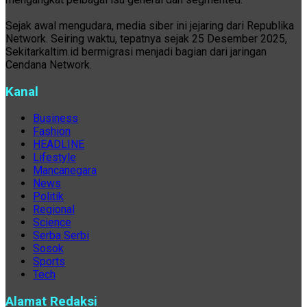
Sejak awal mengudara, media siber ini jejaring dari Republika
Network. Seiring waktu, tepatnya sejak 25 Desember 2025,
Sekitarkaltim.id bermigrasi menjadi bagian dari jaringan
Cendana Network.
Kanal
Business
Fashion
HEADLINE
Lifestyle
Mancanegara
News
Politik
Regional
Science
Serba Serbi
Sosok
Sports
Tech
Alamat Redaksi