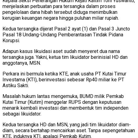
Kepala Seksi Penerangan Hukum Kejati Kaltim Toni Yuswanto,
menjelaskan perbuatan para tersangka dalam proses
pengelolaan dana hibah tersebut diduga menimbulkan
kerugian keuangan negara hingga puluhan miliar rupiah.
Kedua tersangka dijerat Pasal 2 ayat (1) dan Pasal 3 Juncto
Pasal 18 Undang-Undang Pemberantasan Tindak Pidana
Korupsi.
Adapun kasus likuidasi aset sudah menyeret dua nama
tersangka juga. Yakni, ketua tim likuidator berinisial HD dan
anggotanya, MSN.
Perkara ini bermula ketika KTE, anak usaha PT Kutai Timur
Investama (KTI), berinvestasi sebesar Rp40 miliar ke PT
Astiku Sakti.
Masalah hukum lantas mengemuka, BUMD milik Pemkab
Kutai Timur (Kutim) menggelar RUPS dengan keputusan
menarik kembali investasi dan membentuk tim independen
sebagai likuidator.
Kedua tersangka HD dan MSN, yang jadi tim likuidator diam-
diam, secara bertahap mencairkan aset. Tanpa sepengetahuan
KTE, induknya KTI, apalagi Pemkab Kutim.