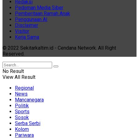
Redaksi
Pedoman Media Siber
Pemberitaan Ramah Anak
Penggunaan AI
Disclaimer
Visitor
Kerja Sama
© 2022 Sekitarkaltim.id - Cendana Network. All Right
Reserved.
No Result
View All Result
Regional
News
Mancanegara
Politik
Sports
Sosok
Serba Serbi
Kolom
Pariwara