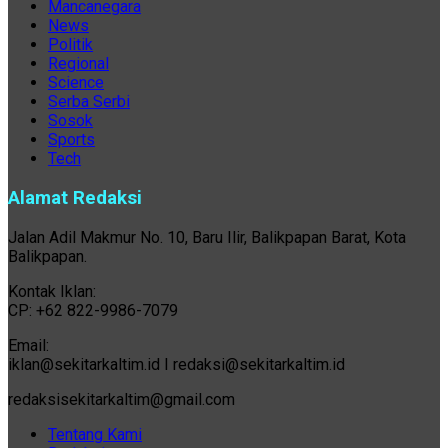
Mancanegara
News
Politik
Regional
Science
Serba Serbi
Sosok
Sports
Tech
Alamat Redaksi
Jalan Adil Makmur No. 10, Baru Ilir, Balikpapan Barat, Kota
Balikpapan.
Kontak Iklan:
CP: +62 822-9986-7079
Email:
iklan@sekitarkaltim.id I redaksi@sekitarkaltim.id
redaksisekitarkaltim@gmail.com
Tentang Kami