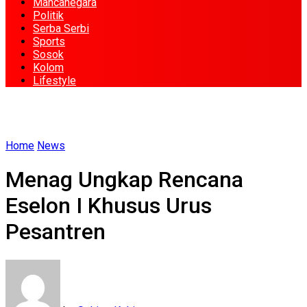
Mancanegara
Politik
Serba Serbi
Sports
Sosok
Kolom
Lifestyle
Home
News
Menag Ungkap Rencana
Eselon I Khusus Urus
Pesantren