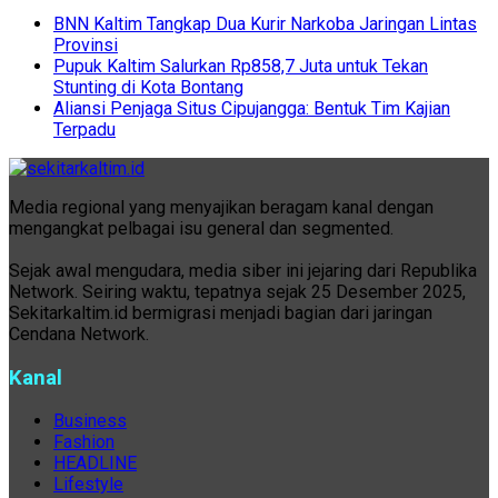
BNN Kaltim Tangkap Dua Kurir Narkoba Jaringan Lintas
Provinsi
Pupuk Kaltim Salurkan Rp858,7 Juta untuk Tekan
Stunting di Kota Bontang
Aliansi Penjaga Situs Cipujangga: Bentuk Tim Kajian
Terpadu
Media regional yang menyajikan beragam kanal dengan
mengangkat pelbagai isu general dan segmented.
Sejak awal mengudara, media siber ini jejaring dari Republika
Network. Seiring waktu, tepatnya sejak 25 Desember 2025,
Sekitarkaltim.id bermigrasi menjadi bagian dari jaringan
Cendana Network.
Kanal
Business
Fashion
HEADLINE
Lifestyle