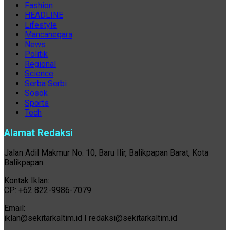
Fashion
HEADLINE
Lifestyle
Mancanegara
News
Politik
Regional
Science
Serba Serbi
Sosok
Sports
Tech
Alamat Redaksi
Jalan Adil Makmur No. 10, Baru Ilir, Balikpapan Barat, Kota
Balikpapan.
Kontak Iklan:
CP: +62 822-9986-7079
Email:
iklan@sekitarkaltim.id I redaksi@sekitarkaltim.id