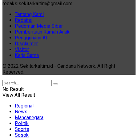
redaksisekitarkaltim@gmail.com
Tentang Kami
Redaksi
Pedoman Media Siber
Pemberitaan Ramah Anak
Penggunaan AI
Disclaimer
Visitor
Kerja Sama
© 2022 Sekitarkaltim.id - Cendana Network. All Right
Reserved.
No Result
View All Result
Regional
News
Mancanegara
Politik
Sports
Sosok