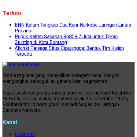
Terkini
BNN Kaltim Tangkap Dua Kurir Narkoba Jaringan Lintas
Provinsi
Pupuk Kaltim Salurkan Rp858,7 Juta untuk Tekan
Stunting di Kota Bontang
Aliansi Penjaga Situs Cipujangga: Bentuk Tim Kajian
Terpadu
Media regional yang menyajikan beragam kanal dengan
mengangkat pelbagai isu general dan segmented.
Sejak awal mengudara, media siber ini jejaring dari Republika
Network. Seiring waktu, tepatnya sejak 25 Desember 2025,
Sekitarkaltim.id bermigrasi menjadi bagian dari jaringan
Cendana Network.
Kanal
Business