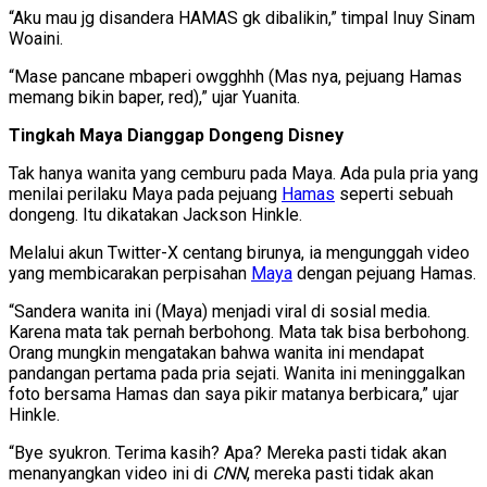
“Aku mau jg disandera HAMAS gk dibalikin,” timpal Inuy Sinam
Woaini.
“Mase pancane mbaperi owgghhh (Mas nya, pejuang Hamas
memang bikin baper, red),” ujar Yuanita.
Tingkah Maya Dianggap Dongeng Disney
Tak hanya wanita yang cemburu pada Maya. Ada pula pria yang
menilai perilaku Maya pada pejuang
Hamas
seperti sebuah
dongeng. Itu dikatakan Jackson Hinkle.
Melalui akun Twitter-X centang birunya, ia mengunggah video
yang membicarakan perpisahan
Maya
dengan pejuang Hamas.
“Sandera wanita ini (Maya) menjadi viral di sosial media.
Karena mata tak pernah berbohong. Mata tak bisa berbohong.
Orang mungkin mengatakan bahwa wanita ini mendapat
pandangan pertama pada pria sejati. Wanita ini meninggalkan
foto bersama Hamas dan saya pikir matanya berbicara,” ujar
Hinkle.
“Bye syukron. Terima kasih? Apa? Mereka pasti tidak akan
menanyangkan video ini di
CNN
, mereka pasti tidak akan