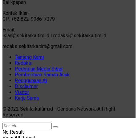
Balikpapan.
Kontak Iklan:
CP: +62 822-9986-7079
Email:
iklan@sekitarkaltim.id I redaksi@sekitarkaltim.id
redaksisekitarkaltim@gmail.com
Tentang Kami
Redaksi
Pedoman Media Siber
Pemberitaan Ramah Anak
Penggunaan AI
Disclaimer
Visitor
Kerja Sama
© 2022 Sekitarkaltim.id - Cendana Network. All Right
Reserved.
No Result
View All Result