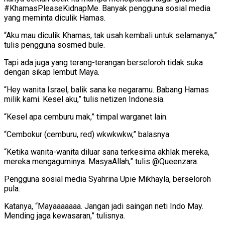
#KhamasPleaseKidnapMe. Banyak pengguna sosial media
yang meminta diculik Hamas.
“Aku mau diculik Khamas, tak usah kembali untuk selamanya,”
tulis pengguna sosmed bule.
Tapi ada juga yang terang-terangan berseloroh tidak suka
dengan sikap lembut Maya.
“Hey wanita Israel, balik sana ke negaramu. Babang Hamas
milik kami. Kesel aku,” tulis netizen Indonesia.
“Kesel apa cemburu mak,” timpal warganet lain.
“Cembokur (cemburu, red) wkwkwkw,” balasnya.
“Ketika wanita-wanita diluar sana terkesima akhlak mereka,
mereka mengaguminya. MasyaAllah,” tulis @Queenzara.
Pengguna sosial media Syahrina Upie Mikhayla, berseloroh
pula.
Katanya, “Mayaaaaaaa. Jangan jadi saingan neti Indo May.
Mending jaga kewasaran,” tulisnya.