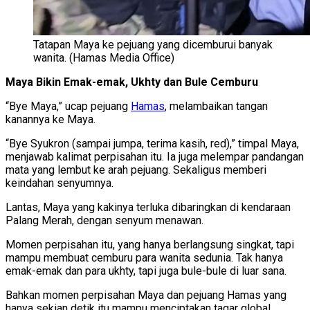
Tatapan Maya ke pejuang yang dicemburui banyak
wanita. (Hamas Media Office)
Maya Bikin Emak-emak, Ukhty dan Bule Cemburu
“Bye Maya,” ucap pejuang
Hamas
, melambaikan tangan
kanannya ke Maya.
“Bye Syukron (sampai jumpa, terima kasih, red),” timpal Maya,
menjawab kalimat perpisahan itu. Ia juga melempar pandangan
mata yang lembut ke arah pejuang. Sekaligus memberi
keindahan senyumnya.
Lantas, Maya yang kakinya terluka dibaringkan di kendaraan
Palang Merah, dengan senyum menawan.
Momen perpisahan itu, yang hanya berlangsung singkat, tapi
mampu membuat cemburu para wanita sedunia. Tak hanya
emak-emak dan para ukhty, tapi juga bule-bule di luar sana.
Bahkan momen perpisahan Maya dan pejuang Hamas yang
hanya sekian detik itu mampu menciptakan tagar global