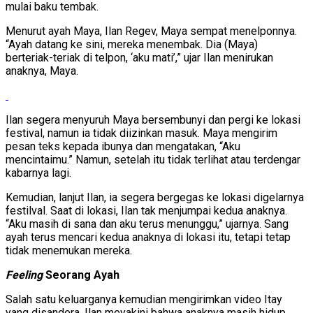
mulai baku tembak.
Menurut ayah Maya, Ilan Regev, Maya sempat menelponnya.
“Ayah datang ke sini, mereka menembak. Dia (Maya)
berteriak-teriak di telpon, ‘aku mati’,” ujar Ilan menirukan
anaknya, Maya.
Ilan segera menyuruh Maya bersembunyi dan pergi ke lokasi
festival, namun ia tidak diizinkan masuk. Maya mengirim
pesan teks kepada ibunya dan mengatakan, “Aku
mencintaimu.” Namun, setelah itu tidak terlihat atau terdengar
kabarnya lagi.
Kemudian, lanjut Ilan, ia segera bergegas ke lokasi digelarnya
festilval. Saat di lokasi, Ilan tak menjumpai kedua anaknya.
“Aku masih di sana dan aku terus menunggu,” ujarnya. Sang
ayah terus mencari kedua anaknya di lokasi itu, tetapi tetap
tidak menemukan mereka.
Feeling
Seorang Ayah
Salah satu keluarganya kemudian mengirimkan video Itay
yang disandera. Ilan meyakini bahwa anaknya masih hidup