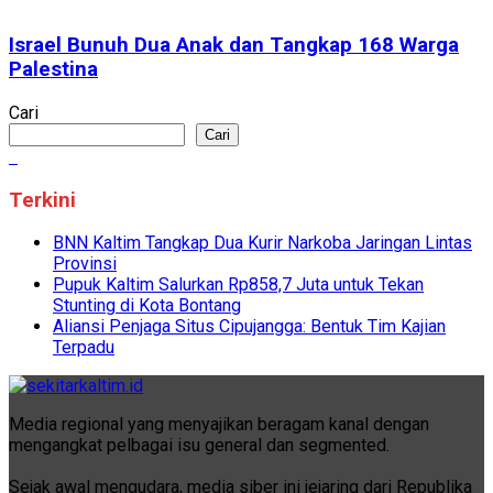
Israel Bunuh Dua Anak dan Tangkap 168 Warga
Palestina
Cari
Cari
Terkini
BNN Kaltim Tangkap Dua Kurir Narkoba Jaringan Lintas
Provinsi
Pupuk Kaltim Salurkan Rp858,7 Juta untuk Tekan
Stunting di Kota Bontang
Aliansi Penjaga Situs Cipujangga: Bentuk Tim Kajian
Terpadu
Media regional yang menyajikan beragam kanal dengan
mengangkat pelbagai isu general dan segmented.
Sejak awal mengudara, media siber ini jejaring dari Republika