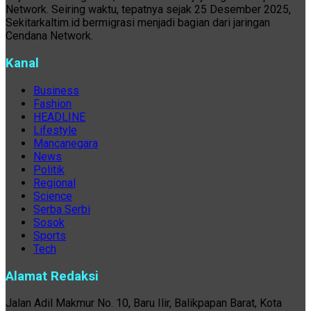
Network. Seiring waktu, tepatnya sejak 25 Desember 2025,
Sekitarkaltim.id bermigrasi menjadi bagian dari jaringan
Cendana Network.
Kanal
Business
Fashion
HEADLINE
Lifestyle
Mancanegara
News
Politik
Regional
Science
Serba Serbi
Sosok
Sports
Tech
Alamat Redaksi
Jalan Adil Makmur No. 10, Baru Ilir, Balikpapan Barat, Kota