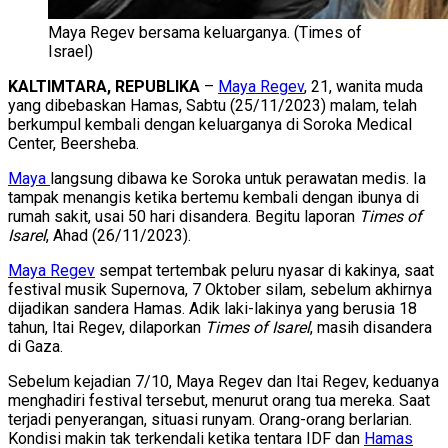
Maya Regev bersama keluarganya. (Times of
Israel)
KALTIMTARA, REPUBLIKA
–
Maya Regev
, 21, wanita muda
yang dibebaskan Hamas, Sabtu (25/11/2023) malam, telah
berkumpul kembali dengan keluarganya di Soroka Medical
Center, Beersheba.
Maya
langsung dibawa ke Soroka untuk perawatan medis. Ia
tampak menangis ketika bertemu kembali dengan ibunya di
rumah sakit, usai 50 hari disandera. Begitu laporan
Times of
Isarel
, Ahad (26/11/2023).
Maya Regev
sempat tertembak peluru nyasar di kakinya, saat
festival musik Supernova, 7 Oktober silam, sebelum akhirnya
dijadikan sandera Hamas. Adik laki-lakinya yang berusia 18
tahun, Itai Regev, dilaporkan
Times of Isarel
, masih disandera
di Gaza.
Sebelum kejadian 7/10, Maya Regev dan Itai Regev, keduanya
menghadiri festival tersebut, menurut orang tua mereka. Saat
terjadi penyerangan, situasi runyam. Orang-orang berlarian.
Kondisi makin tak terkendali ketika tentara IDF dan
Hamas