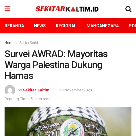
BERANDA
NEWS
REGIONAL
MANCANEGARA
POL
Home
Serba Serbi
Survei AWRAD: Mayoritas
Warga Palestina Dukung
Hamas
by
Sekitar Kaltim
28 November 2023
Reading Time: 5 mins read