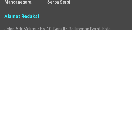
Mancanegara
Serba Serbi
Alamat Redaksi
Jalan Adil Makmur No. 10, Baru Ilir, Balikpapan Barat, Kota
Balikpapan.
Kontak Iklan:
CP: +62 822-9986-7079
Email:
iklan@sekitarkaltim.id I redaksi@sekitarkaltim.id
redaksisekitarkaltim@gmail.com
Tentang Kami
Redaksi
Pedoman Media Siber
Pemberitaan Ramah Anak
Penggunaan AI
Disclaimer
Visitor
Kerja Sama