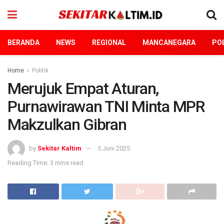
BERANDA
NEWS
REGIONAL
MANCANEGARA
POL
Home
Politik
Merujuk Empat Aturan,
Purnawirawan TNI Minta MPR
Makzulkan Gibran
by
Sekitar Kaltim
5 Juni 2025
Reading Time: 3 mins read