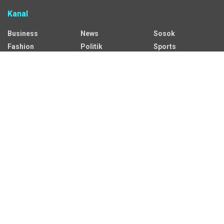
Kanal
Business
News
Sosok
Fashion
Politik
Sports
HEADLINE
Regional
Tech
Lifestyle
Science
Mancanegara
Serba Serbi
Alamat Redaksi
Jalan Adil Makmur No. 10, Baru Ilir, Balikpapan Barat, Kota
Balikpapan.
Kontak Iklan:
CP: +62 822-9986-7079
Email:
iklan@sekitarkaltim.id I redaksi@sekitarkaltim.id
redaksisekitarkaltim@gmail.com