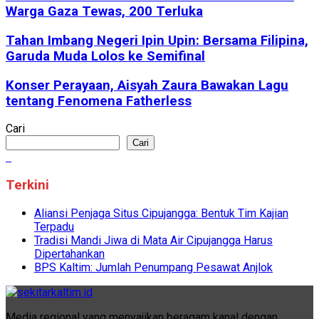
Warga Gaza Tewas, 200 Terluka
Tahan Imbang Negeri Ipin Upin: Bersama Filipina,
Garuda Muda Lolos ke Semifinal
Konser Perayaan, Aisyah Zaura Bawakan Lagu
tentang Fenomena Fatherless
Cari
Cari
Terkini
Aliansi Penjaga Situs Cipujangga: Bentuk Tim Kajian
Terpadu
Tradisi Mandi Jiwa di Mata Air Cipujangga Harus
Dipertahankan
BPS Kaltim: Jumlah Penumpang Pesawat Anjlok
Media regional yang menyajikan beragam kanal dengan