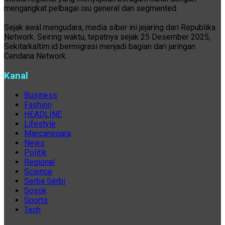
mengangkat pelbagai isu general dan segmented.
Sejak awal mengudara, media siber ini jejaring dari Republika
Network. Seiring waktu, tepatnya sejak 25 Desember 2025,
Sekitarkaltim.id bermigrasi menjadi bagian dari jaringan
Cendana Network.
Kanal
Business
Fashion
HEADLINE
Lifestyle
Mancanegara
News
Politik
Regional
Science
Serba Serbi
Sosok
Sports
Tech