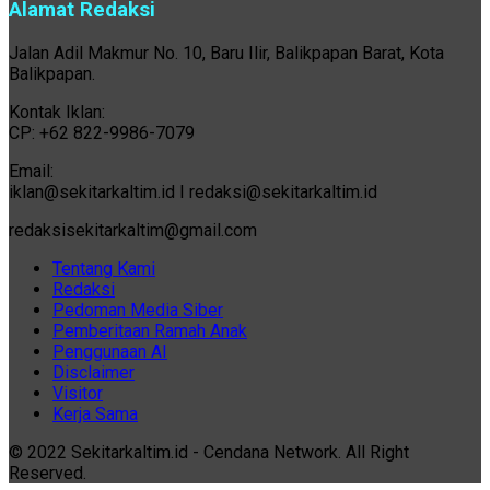
Alamat Redaksi
Jalan Adil Makmur No. 10, Baru Ilir, Balikpapan Barat, Kota
Balikpapan.
Kontak Iklan:
CP: +62 822-9986-7079
Email:
iklan@sekitarkaltim.id I redaksi@sekitarkaltim.id
redaksisekitarkaltim@gmail.com
Tentang Kami
Redaksi
Pedoman Media Siber
Pemberitaan Ramah Anak
Penggunaan AI
Disclaimer
Visitor
Kerja Sama
© 2022 Sekitarkaltim.id - Cendana Network. All Right
Reserved.