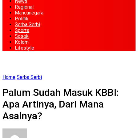
News
Regional
Mancanegara
Politik
Serba Serbi
Sports
Sosok
Kolom
Lifestyle
Home
Serba Serbi
Palum Sudah Masuk KBBI:
Apa Artinya, Dari Mana
Asalnya?