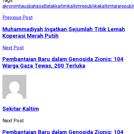
Tags:
akronimhaus
bahasaBatak
kaltim
kaltimrepublika
kaltimtararepubl
Previous Post
Muhammadiyah Ingatkan Sejumlah Titik Lemah
Koperasi Merah Putih
Next Post
Pembantaian Baru dalam Genosida Zionis: 104
Warga Gaza Tewas, 200 Terluka
Sekitar Kaltim
Next Post
Pembantaian Baru dalam Genosida Zionis: 104