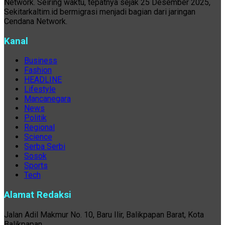
Network. Seiring waktu, tepatnya sejak 25 Desember 2025,
Sekitarkaltim.id bermigrasi menjadi bagian dari jaringan
Cendana Network.
Kanal
Business
Fashion
HEADLINE
Lifestyle
Mancanegara
News
Politik
Regional
Science
Serba Serbi
Sosok
Sports
Tech
Alamat Redaksi
Jalan Adil Makmur No. 10, Baru Ilir, Balikpapan Barat, Kota
Balikpapan.