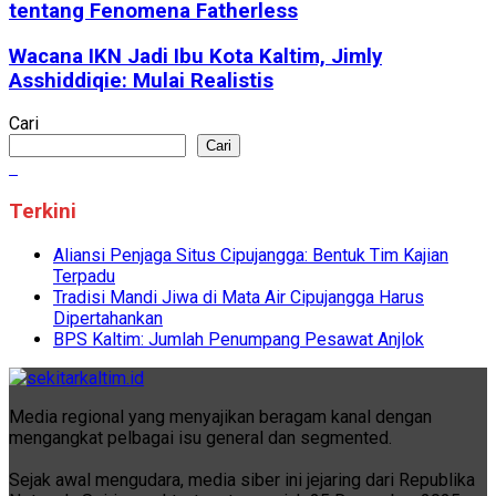
tentang Fenomena Fatherless
Wacana IKN Jadi Ibu Kota Kaltim, Jimly
Asshiddiqie: Mulai Realistis
Cari
Cari
Terkini
Aliansi Penjaga Situs Cipujangga: Bentuk Tim Kajian
Terpadu
Tradisi Mandi Jiwa di Mata Air Cipujangga Harus
Dipertahankan
BPS Kaltim: Jumlah Penumpang Pesawat Anjlok
Media regional yang menyajikan beragam kanal dengan
mengangkat pelbagai isu general dan segmented.
Sejak awal mengudara, media siber ini jejaring dari Republika