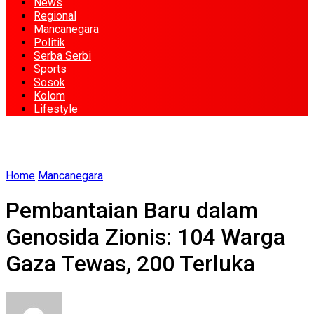
News
Regional
Mancanegara
Politik
Serba Serbi
Sports
Sosok
Kolom
Lifestyle
Home
Mancanegara
Pembantaian Baru dalam
Genosida Zionis: 104 Warga
Gaza Tewas, 200 Terluka