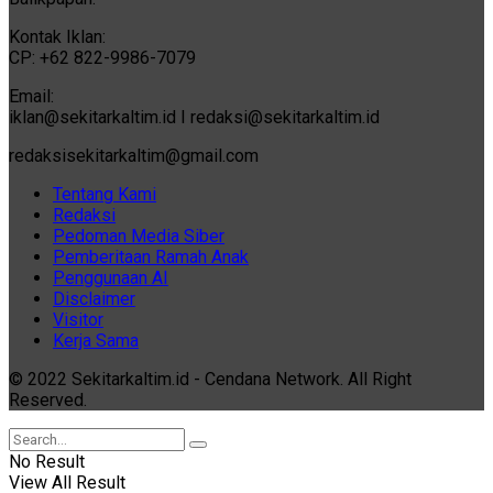
Kontak Iklan:
CP: +62 822-9986-7079
Email:
iklan@sekitarkaltim.id I redaksi@sekitarkaltim.id
redaksisekitarkaltim@gmail.com
Tentang Kami
Redaksi
Pedoman Media Siber
Pemberitaan Ramah Anak
Penggunaan AI
Disclaimer
Visitor
Kerja Sama
© 2022 Sekitarkaltim.id - Cendana Network. All Right
Reserved.
No Result
View All Result