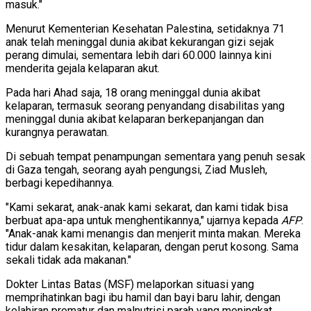
masuk."
Menurut Kementerian Kesehatan Palestina, setidaknya 71
anak telah meninggal dunia akibat kekurangan gizi sejak
perang dimulai, sementara lebih dari 60.000 lainnya kini
menderita gejala kelaparan akut.
Pada hari Ahad saja, 18 orang meninggal dunia akibat
kelaparan, termasuk seorang penyandang disabilitas yang
meninggal dunia akibat kelaparan berkepanjangan dan
kurangnya perawatan.
Di sebuah tempat penampungan sementara yang penuh sesak
di Gaza tengah, seorang ayah pengungsi, Ziad Musleh,
berbagi kepedihannya.
"Kami sekarat, anak-anak kami sekarat, dan kami tidak bisa
berbuat apa-apa untuk menghentikannya," ujarnya kepada
AFP
.
"Anak-anak kami menangis dan menjerit minta makan. Mereka
tidur dalam kesakitan, kelaparan, dengan perut kosong. Sama
sekali tidak ada makanan."
Dokter Lintas Batas (MSF) melaporkan situasi yang
memprihatinkan bagi ibu hamil dan bayi baru lahir, dengan
kelahiran prematur dan malnutrisi parah yang meningkat