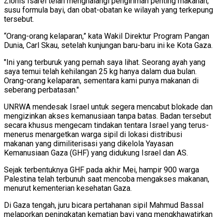
Zionis Isarel telah menghalangi pengiriman penting makanan,
susu formula bayi, dan obat-obatan ke wilayah yang terkepung
tersebut.
“Orang-orang kelaparan,” kata Wakil Direktur Program Pangan
Dunia, Carl Skau, setelah kunjungan baru-baru ini ke Kota Gaza.
"Ini yang terburuk yang pernah saya lihat. Seorang ayah yang
saya temui telah kehilangan 25 kg hanya dalam dua bulan.
Orang-orang kelaparan, sementara kami punya makanan di
seberang perbatasan."
UNRWA mendesak Israel untuk segera mencabut blokade dan
mengizinkan akses kemanusiaan tanpa batas. Badan tersebut
secara khusus mengecam tindakan tentara Israel yang terus-
menerus menargetkan warga sipil di lokasi distribusi
makanan yang dimiliterisasi yang dikelola Yayasan
Kemanusiaan Gaza (GHF) yang didukung Israel dan AS.
Sejak terbentuknya GHF pada akhir Mei, hampir 900 warga
Palestina telah terbunuh saat mencoba mengakses makanan,
menurut kementerian kesehatan Gaza.
Di Gaza tengah, juru bicara pertahanan sipil Mahmud Bassal
melaporkan peningkatan kematian bayi yang mengkhawatirkan