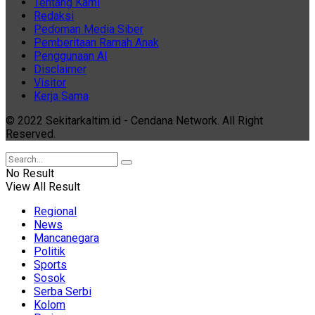
Tentang Kami
Redaksi
Pedoman Media Siber
Pemberitaan Ramah Anak
Penggunaan AI
Disclaimer
Visitor
Kerja Sama
© 2022 Sekitarkaltim.id - Cendana Network. All Right
Reserved.
No Result
View All Result
Regional
News
Mancanegara
Politik
Sports
Sosok
Serba Serbi
Kolom