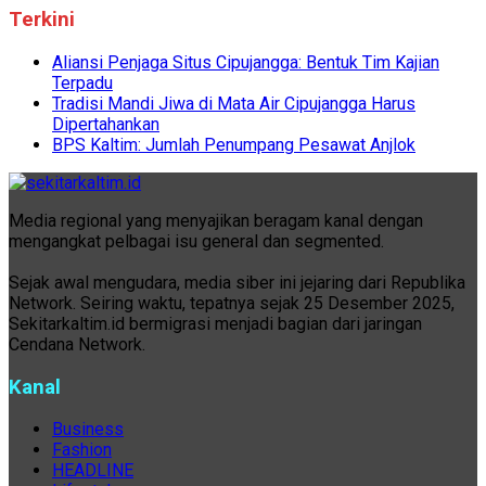
Terkini
Aliansi Penjaga Situs Cipujangga: Bentuk Tim Kajian
Terpadu
Tradisi Mandi Jiwa di Mata Air Cipujangga Harus
Dipertahankan
BPS Kaltim: Jumlah Penumpang Pesawat Anjlok
Media regional yang menyajikan beragam kanal dengan
mengangkat pelbagai isu general dan segmented.
Sejak awal mengudara, media siber ini jejaring dari Republika
Network. Seiring waktu, tepatnya sejak 25 Desember 2025,
Sekitarkaltim.id bermigrasi menjadi bagian dari jaringan
Cendana Network.
Kanal
Business
Fashion
HEADLINE