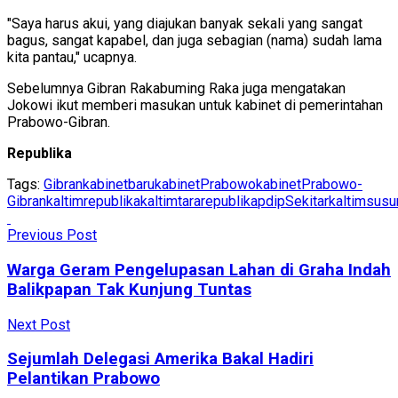
"Saya harus akui, yang diajukan banyak sekali yang sangat
bagus, sangat kapabel, dan juga sebagian (nama) sudah lama
kita pantau," ucapnya.
Sebelumnya Gibran Rakabuming Raka juga mengatakan
Jokowi ikut memberi masukan untuk kabinet di pemerintahan
Prabowo-Gibran.
Republika
Tags:
Gibran
kabinetbaru
kabinetPrabowo
kabinetPrabowo-
Gibran
kaltimrepublika
kaltimtararepublika
pdip
Sekitarkaltim
susu
Previous Post
Warga Geram Pengelupasan Lahan di Graha Indah
Balikpapan Tak Kunjung Tuntas
Next Post
Sejumlah Delegasi Amerika Bakal Hadiri
Pelantikan Prabowo