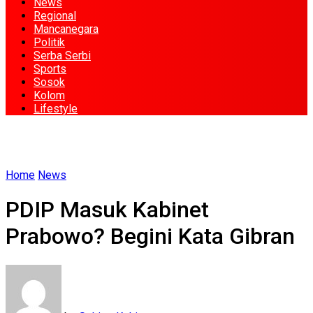
News
Regional
Mancanegara
Politik
Serba Serbi
Sports
Sosok
Kolom
Lifestyle
Home
News
PDIP Masuk Kabinet
Prabowo? Begini Kata Gibran