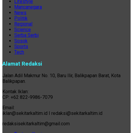
Lifestyle
Mancanegara
News
Politik
Regional
Science
Serba Serbi
Sosok
Sports
Tech
Alamat Redaksi
Jalan Adil Makmur No. 10, Baru Ilir, Balikpapan Barat, Kota
Balikpapan.
Kontak Iklan:
CP: +62 822-9986-7079
Email:
iklan@sekitarkaltim.id I redaksi@sekitarkaltim.id
redaksisekitarkaltim@gmail.com