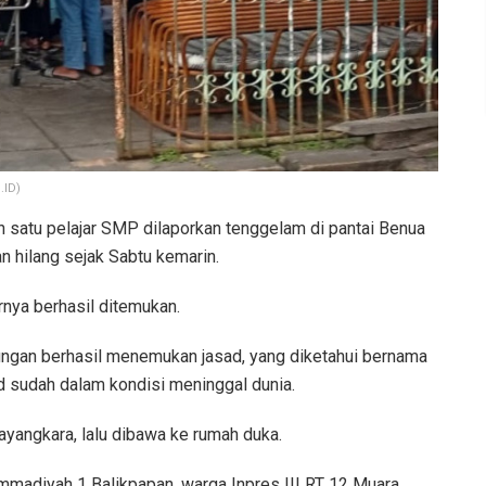
.ID)
 satu pelajar SMP dilaporkan tenggelam di pantai Benua
n hilang sejak Sabtu kemarin.
rnya berhasil ditemukan.
ngan berhasil menemukan jasad, yang diketahui bernama
 sudah dalam kondisi meninggal dunia.
angkara, lalu dibawa ke rumah duka.
mmadiyah 1 Balikpapan, warga Inpres III RT 12 Muara