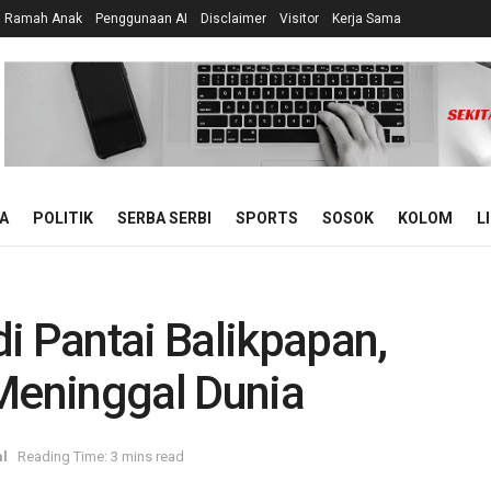
n Ramah Anak
Penggunaan AI
Disclaimer
Visitor
Kerja Sama
A
POLITIK
SERBA SERBI
SPORTS
SOSOK
KOLOM
L
i Pantai Balikpapan,
 Meninggal Dunia
l
Reading Time: 3 mins read