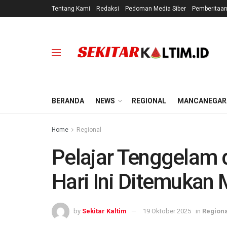
Tentang Kami
Redaksi
Pedoman Media Siber
Pemberitaa
BERANDA
NEWS
REGIONAL
MANCANEGAR
Home
Regional
Pelajar Tenggelam d
Hari Ini Ditemukan
by
Sekitar Kaltim
19 Oktober 2025
in
Regiona