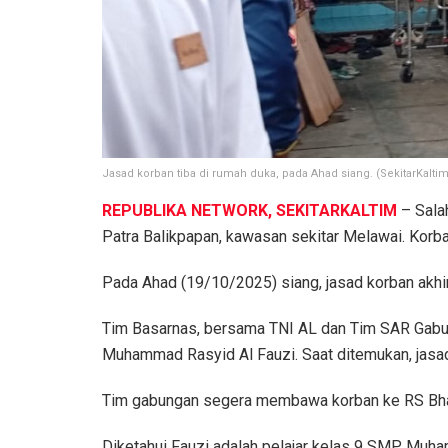
Jasad korban tiba di rumah duka, pada Ahad siang. (SekitarKaltim
REPUBLIKA NETWORK, SEKITARKALTIM
– Salah
Patra Balikpapan, kawasan sekitar Melawai. Korba
Pada Ahad (19/10/2025) siang, jasad korban akhi
Tim Basarnas, bersama TNI AL dan Tim SAR Gabu
Muhammad Rasyid Al Fauzi. Saat ditemukan, jasad
Tim gabungan segera membawa korban ke RS Bhay
Diketahui Fauzi adalah pelajar kelas 9 SMP Muha