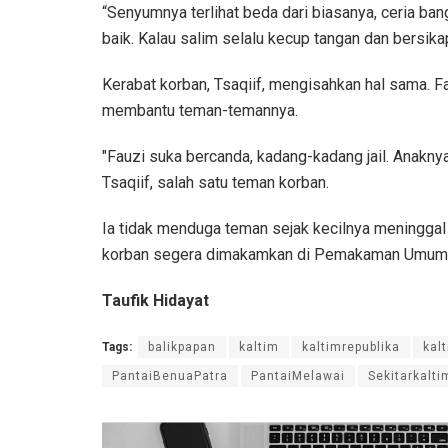
“Senyumnya terlihat beda dari biasanya, ceria ban
baik. Kalau salim selalu kecup tangan dan bersikap
Kerabat korban, Tsaqiif, mengisahkan hal sama. 
membantu teman-temannya.
"Fauzi suka bercanda, kadang-kadang jail. Anaknya
Tsaqiif, salah satu teman korban.
Ia tidak menduga teman sejak kecilnya meninggal d
korban segera dimakamkan di Pemakaman Umum K
Taufik Hidayat
Tags:
balikpapan
kaltim
kaltimrepublika
kal
PantaiBenuaPatra
PantaiMelawai
Sekitarkalti