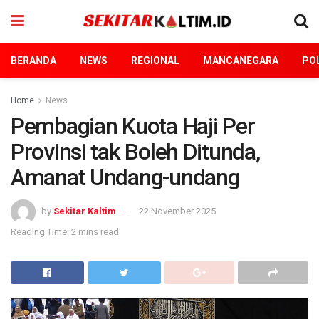
BERANDA
NEWS
REGIONAL
MANCANEGARA
POL
Home
News
Pembagian Kuota Haji Per
Provinsi tak Boleh Ditunda,
Amanat Undang-undang
by
Sekitar Kaltim
22 November 2025
Reading Time: 2 mins read