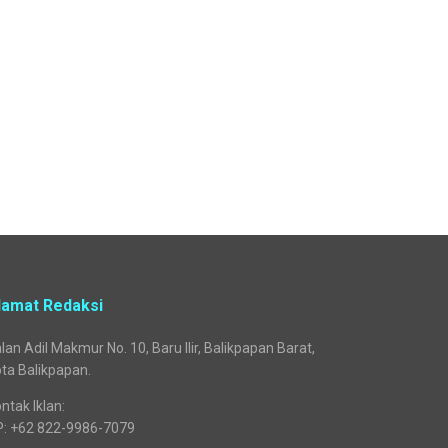
lamat Redaksi
lan Adil Makmur No. 10, Baru Ilir, Balikpapan Barat,
ta Balikpapan.
ntak Iklan:
P: +62 822-9986-7079