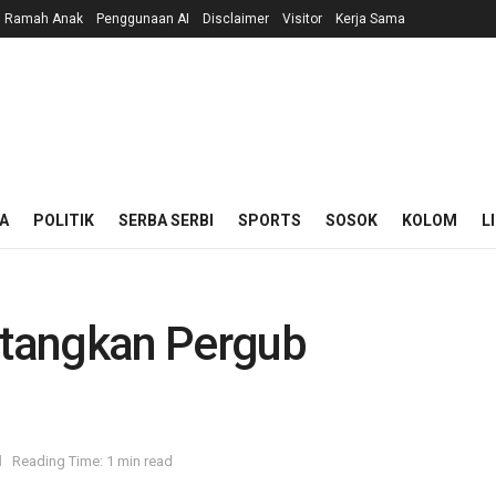
n Ramah Anak
Penggunaan AI
Disclaimer
Visitor
Kerja Sama
A
POLITIK
SERBA SERBI
SPORTS
SOSOK
KOLOM
L
tangkan Pergub
l
Reading Time: 1 min read