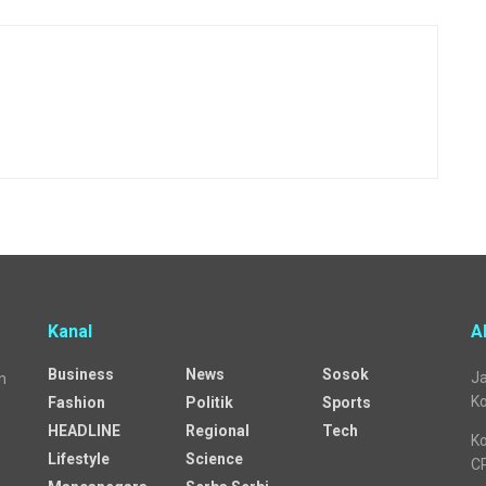
Kanal
A
Business
News
Sosok
Ja
n
Ko
Fashion
Politik
Sports
HEADLINE
Regional
Tech
Ko
Lifestyle
Science
C