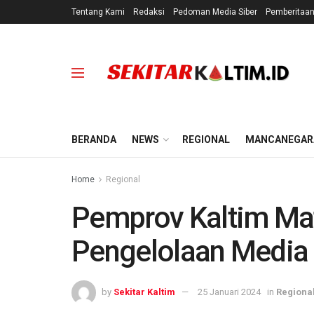
Tentang Kami
Redaksi
Pedoman Media Siber
Pemberitaa
BERANDA
NEWS
REGIONAL
MANCANEGAR
Home
Regional
Pemprov Kaltim Ma
Pengelolaan Media
by
Sekitar Kaltim
25 Januari 2024
in
Regiona