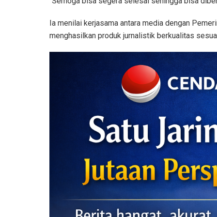
"Semoga bisa segera selesai sehingga bisa diber
Ia menilai kerjasama antara media dengan Pemerin
menghasilkan produk jurnalistik berkualitas sesu