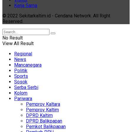
Kerja Sama
© 2022 Sekitarkaltim.id - Cendana Network. All Right
Reserved.
No Result
View All Result
Regional
News
Mancanegara
Politik
Sports
Sosok
Serba Serbi
Kolom
Pariwara
Pemprov Kaltara
Pemprov Kaltim
DPRD Kaltim
DPRD Balikpapan
Pemkot Balikpapan