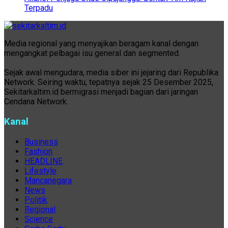
Terpadu
Media regional yang menyajikan beragam kanal dengan
mengangkat pelbagai isu general dan segmented.
Sejak awal mengudara, media siber ini jejaring dari Republika
Network. Seiring waktu, tepatnya sejak 25 Desember 2025,
Sekitarkaltim.id bermigrasi menjadi bagian dari jaringan
Cendana Network.
Kanal
Business
Fashion
HEADLINE
Lifestyle
Mancanegara
News
Politik
Regional
Science