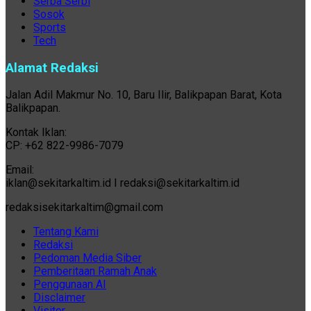
Serba Serbi
Sosok
Sports
Tech
Alamat Redaksi
Jalan Adil Makmur No. 10, Baru Ilir, Balikpapan Barat, Kota
Balikpapan.
Kontak Iklan:
CP: +62 822-9986-7079
Email:
iklan@sekitarkaltim.id I redaksi@sekitarkaltim.id
redaksisekitarkaltim@gmail.com
Tentang Kami
Redaksi
Pedoman Media Siber
Pemberitaan Ramah Anak
Penggunaan AI
Disclaimer
Visitor