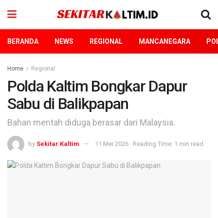
BERANDA
NEWS
REGIONAL
MANCANEGARA
POL
Home
Regional
Polda Kaltim Bongkar Dapur
Sabu di Balikpapan
Bahan mentah diduga berasar dari Malaysia.
by
Sekitar Kaltim
11 Mei 2026
Reading Time: 1 min read