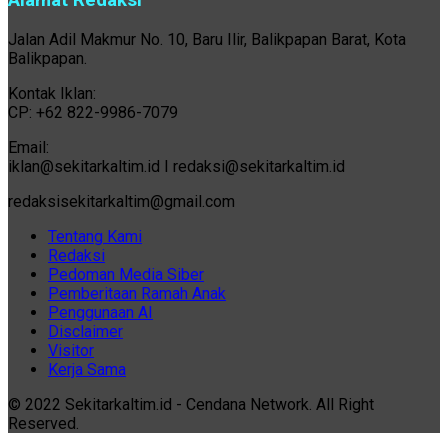
Alamat Redaksi
Jalan Adil Makmur No. 10, Baru Ilir, Balikpapan Barat, Kota
Balikpapan.
Kontak Iklan:
CP: +62 822-9986-7079
Email:
iklan@sekitarkaltim.id I redaksi@sekitarkaltim.id
redaksisekitarkaltim@gmail.com
Tentang Kami
Redaksi
Pedoman Media Siber
Pemberitaan Ramah Anak
Penggunaan AI
Disclaimer
Visitor
Kerja Sama
© 2022 Sekitarkaltim.id - Cendana Network. All Right
Reserved.