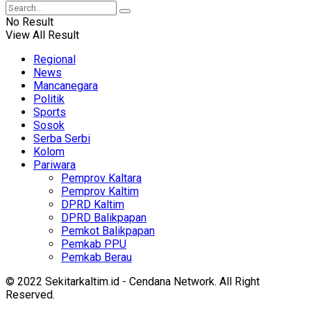
No Result
View All Result
Regional
News
Mancanegara
Politik
Sports
Sosok
Serba Serbi
Kolom
Pariwara
Pemprov Kaltara
Pemprov Kaltim
DPRD Kaltim
DPRD Balikpapan
Pemkot Balikpapan
Pemkab PPU
Pemkab Berau
© 2022 Sekitarkaltim.id - Cendana Network. All Right
Reserved.