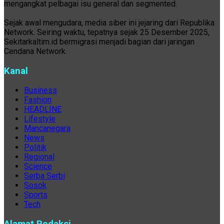
mengangkat pelbagai isu general dan segmented.
Sejak awal mengudara, media siber ini jejaring dari Republika
Network. Seiring waktu, tepatnya sejak 25 Desember 2025,
Sekitarkaltim.id bermigrasi menjadi bagian dari jaringan
Cendana Network.
Kanal
Business
Fashion
HEADLINE
Lifestyle
Mancanegara
News
Politik
Regional
Science
Serba Serbi
Sosok
Sports
Tech