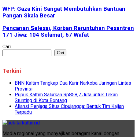
WFP: Gaza Kini Sangat Membutuhkan Bantuan
Pangan Skala Besar
Pencarian Selesai, Korban Reruntuhan Pesantren
171 Jiwa: 104 Selamat, 67 Wafat
Cari
Cari
Terkini
BNN Kaltim Tangkap Dua Kurir Narkoba Jaringan Lintas
Provinsi
Pupuk Kaltim Salurkan Rp858,7 Juta untuk Tekan
Stunting di Kota Bontang
Aliansi Penjaga Situs Cipujangga: Bentuk Tim Kajian
Terpadu
Media regional yang menyajikan beragam kanal dengan