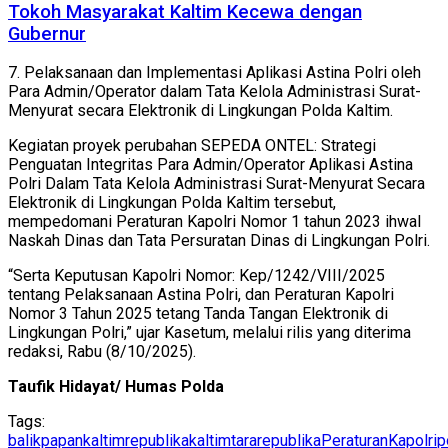
Tokoh Masyarakat Kaltim Kecewa dengan
Gubernur
7. Pelaksanaan dan Implementasi Aplikasi Astina Polri oleh
Para Admin/Operator dalam Tata Kelola Administrasi Surat-
Menyurat secara Elektronik di Lingkungan Polda Kaltim.
Kegiatan proyek perubahan SEPEDA ONTEL: Strategi
Penguatan Integritas Para Admin/Operator Aplikasi Astina
Polri Dalam Tata Kelola Administrasi Surat-Menyurat Secara
Elektronik di Lingkungan Polda Kaltim tersebut,
mempedomani Peraturan Kapolri Nomor 1 tahun 2023 ihwal
Naskah Dinas dan Tata Persuratan Dinas di Lingkungan Polri.
“Serta Keputusan Kapolri Nomor: Kep/1242/VIII/2025
tentang Pelaksanaan Astina Polri, dan Peraturan Kapolri
Nomor 3 Tahun 2025 tetang Tanda Tangan Elektronik di
Lingkungan Polri,” ujar Kasetum, melalui rilis yang diterima
redaksi, Rabu (8/10/2025).
Taufik Hidayat/ Humas Polda
Tags:
balikpapan
kaltimrepublika
kaltimtararepublika
PeraturanKapolri
p