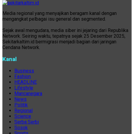
Media regional yang menyajikan beragam kanal dengan
mengangkat pelbagai isu general dan segmented.
Sejak awal mengudara, media siber ini jejaring dari Republika
Network. Seiring waktu, tepatnya sejak 25 Desember 2025,
Sekitarkaltim.id bermigrasi menjadi bagian dari jaringan
Cendana Network.
Kanal
Business
Fashion
HEADLINE
Lifestyle
Mancanegara
News
Politik
Regional
Science
Serba Serbi
Sosok
Sports