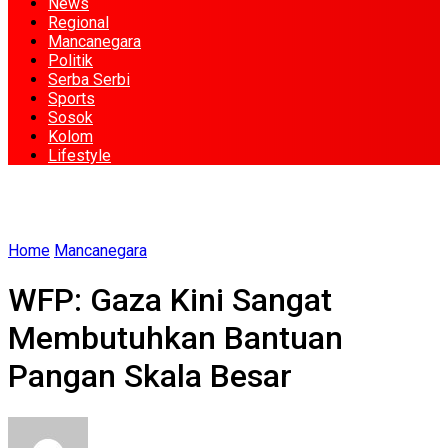
News
Regional
Mancanegara
Politik
Serba Serbi
Sports
Sosok
Kolom
Lifestyle
Home
Mancanegara
WFP: Gaza Kini Sangat
Membutuhkan Bantuan
Pangan Skala Besar