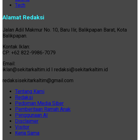
Tech
Alamat Redaksi
Jalan Adil Makmur No. 10, Baru Ilir, Balikpapan Barat, Kota
Balikpapan.
Kontak Iklan:
CP: +62 822-9986-7079
Email:
iklan@sekitarkaltim.id I redaksi@sekitarkaltim.id
redaksisekitarkaltim@gmail.com
Tentang Kami
Redaksi
Pedoman Media Siber
Pemberitaan Ramah Anak
Penggunaan AI
Disclaimer
Visitor
Kerja Sama