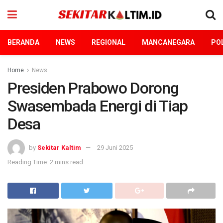
BERANDA
NEWS
REGIONAL
MANCANEGARA
POL
Home
News
Presiden Prabowo Dorong
Swasembada Energi di Tiap
Desa
by
Sekitar Kaltim
29 Juni 2025
Reading Time: 2 mins read