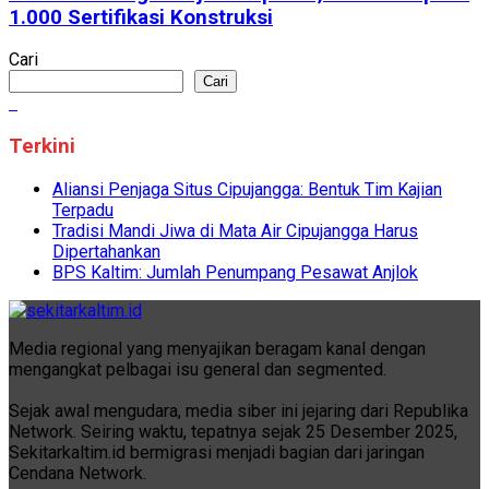
1.000 Sertifikasi Konstruksi
Cari
Cari
Terkini
Aliansi Penjaga Situs Cipujangga: Bentuk Tim Kajian
Terpadu
Tradisi Mandi Jiwa di Mata Air Cipujangga Harus
Dipertahankan
BPS Kaltim: Jumlah Penumpang Pesawat Anjlok
Media regional yang menyajikan beragam kanal dengan
mengangkat pelbagai isu general dan segmented.
Sejak awal mengudara, media siber ini jejaring dari Republika
Network. Seiring waktu, tepatnya sejak 25 Desember 2025,
Sekitarkaltim.id bermigrasi menjadi bagian dari jaringan
Cendana Network.