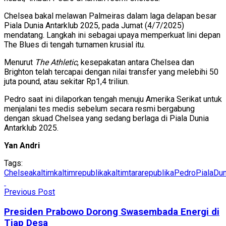
Chelsea bakal melawan Palmeiras dalam laga delapan besar
Piala Dunia Antarklub 2025, pada Jumat (4/7/2025)
mendatang. Langkah ini sebagai upaya memperkuat lini depan
The Blues di tengah turnamen krusial itu.
Menurut
The Athletic
, kesepakatan antara Chelsea dan
Brighton telah tercapai dengan nilai transfer yang melebihi 50
juta pound, atau sekitar Rp1,4 triliun.
Pedro saat ini dilaporkan tengah menuju Amerika Serikat untuk
menjalani tes medis sebelum secara resmi bergabung
dengan skuad Chelsea yang sedang berlaga di Piala Dunia
Antarklub 2025.
Yan Andri
Tags:
Chelsea
kaltim
kaltimrepublika
kaltimtararepublika
Pedro
PialaDun
Previous Post
Presiden Prabowo Dorong Swasembada Energi di
Tiap Desa