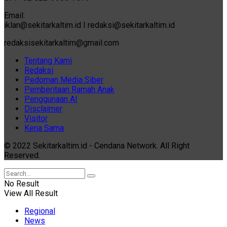
Email:
iklan@sekitarkaltim.id I redaksi@sekitarkaltim.id
redaksisekitarkaltim@gmail.com
Tentang Kami
Redaksi
Pedoman Media Siber
Pemberitaan Ramah Anak
Penggunaan AI
Disclaimer
Visitor
Kerja Sama
© 2022 Sekitarkaltim.id - Cendana Network. All Right
Reserved.
No Result
View All Result
Regional
News