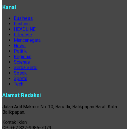
Kanal
Business
Fashion
HEADLINE
Lifestyle
Mancanegara
News
Politik
Regional
Science
Serba Serbi
Sosok
Sports
Tech
Alamat Redaksi
Jalan Adil Makmur No. 10, Baru Ilir, Balikpapan Barat, Kota
Balikpapan.
Kontak Iklan:
CP: +62 822-9986-7079