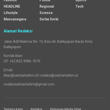
Kanal
Business
News
Sosok
Fashion
Politik
Sports
HEADLINE
Regional
Tech
Lifestyle
Science
Mancanegara
Serba Serbi
Alamat Redaksi
Jalan Adil Makmur No. 10, Baru Ilir, Balikpapan Barat, Kota
Balikpapan.
Kontak Iklan:
CP: +62 822-9986-7079
Email:
iklan@sekitarkaltim.id I redaksi@sekitarkaltim.id
redaksisekitarkaltim@gmail.com