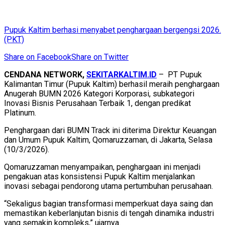
Pupuk Kaltim berhasi menyabet penghargaan bergengsi 2026.
(PKT)
Share on Facebook
Share on Twitter
CENDANA NETWORK,
SEKITARKALTIM.ID
– PT Pupuk
Kalimantan Timur (Pupuk Kaltim) berhasil meraih penghargaan
Anugerah BUMN 2026 Kategori Korporasi, subkategori
Inovasi Bisnis Perusahaan Terbaik 1, dengan predikat
Platinum.
Penghargaan dari BUMN Track ini diterima Direktur Keuangan
dan Umum Pupuk Kaltim, Qomaruzzaman, di Jakarta, Selasa
(10/3/2026).
Qomaruzzaman menyampaikan, penghargaan ini menjadi
pengakuan atas konsistensi Pupuk Kaltim menjalankan
inovasi sebagai pendorong utama pertumbuhan perusahaan.
“Sekaligus bagian transformasi memperkuat daya saing dan
memastikan keberlanjutan bisnis di tengah dinamika industri
yang semakin kompleks,” ujarnya.