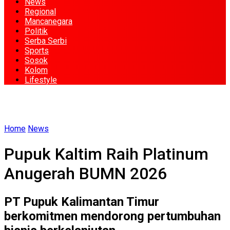
News
Regional
Mancanegara
Politik
Serba Serbi
Sports
Sosok
Kolom
Lifestyle
Home
News
Pupuk Kaltim Raih Platinum
Anugerah BUMN 2026
PT Pupuk Kalimantan Timur
berkomitmen mendorong pertumbuhan