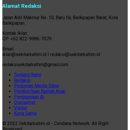
Alamat Redaksi
Jalan Adil Makmur No. 10, Baru Ilir, Balikpapan Barat, Kota
Balikpapan.
Kontak Iklan:
CP: +62 822-9986-7079
Email:
iklan@sekitarkaltim.id I redaksi@sekitarkaltim.id
redaksisekitarkaltim@gmail.com
Tentang Kami
Redaksi
Pedoman Media Siber
Pemberitaan Ramah Anak
Penggunaan AI
Disclaimer
Visitor
Kerja Sama
© 2022 Sekitarkaltim.id - Cendana Network. All Right
Reserved.