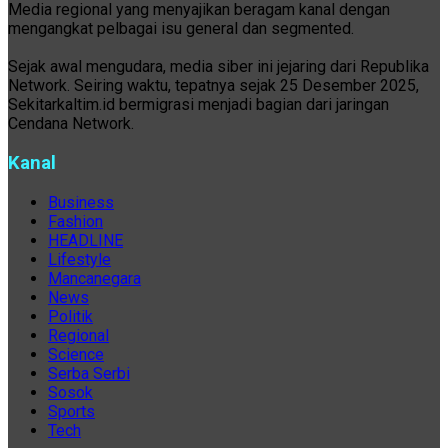
Media regional yang menyajikan beragam kanal dengan
mengangkat pelbagai isu general dan segmented.
Sejak awal mengudara, media siber ini jejaring dari Republika
Network. Seiring waktu, tepatnya sejak 25 Desember 2025,
Sekitarkaltim.id bermigrasi menjadi bagian dari jaringan
Cendana Network.
Kanal
Business
Fashion
HEADLINE
Lifestyle
Mancanegara
News
Politik
Regional
Science
Serba Serbi
Sosok
Sports
Tech