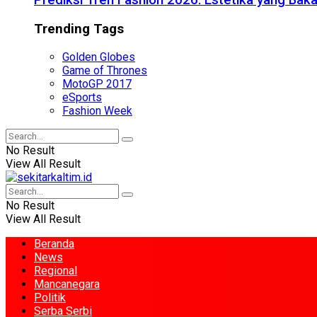
Prediksi Tren Fashion 2026: Estetika yang Bak
Trending Tags
Golden Globes
Game of Thrones
MotoGP 2017
eSports
Fashion Week
No Result
View All Result
No Result
View All Result
Beranda
News
Regional
Mancanegara
Politik
Serba Serbi