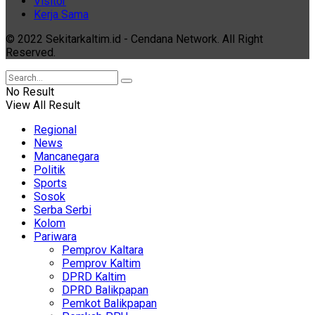
Visitor
Kerja Sama
© 2022 Sekitarkaltim.id - Cendana Network. All Right
Reserved.
No Result
View All Result
Regional
News
Mancanegara
Politik
Sports
Sosok
Serba Serbi
Kolom
Pariwara
Pemprov Kaltara
Pemprov Kaltim
DPRD Kaltim
DPRD Balikpapan
Pemkot Balikpapan