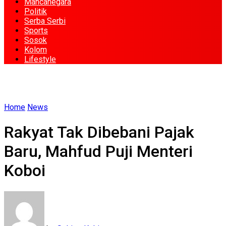
Mancanegara
Politik
Serba Serbi
Sports
Sosok
Kolom
Lifestyle
Home
News
Rakyat Tak Dibebani Pajak
Baru, Mahfud Puji Menteri
Koboi