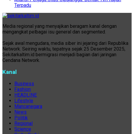
Terpadu
Media regional yang menyajikan beragam kanal dengan
mengangkat pelbagai isu general dan segmented.
Sejak awal mengudara, media siber ini jejaring dari Republika
Network. Seiring waktu, tepatnya sejak 25 Desember 2025,
Sekitarkaltim.id bermigrasi menjadi bagian dari jaringan
Cendana Network.
Kanal
Business
Fashion
HEADLINE
Lifestyle
Mancanegara
News
Politik
Regional
Science