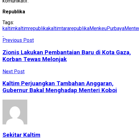
komunikatif.
Republika
Tags:
kaltim
kaltimrepublika
kaltimtararepublika
MenkeuPurbaya
Mente
Previous Post
Zionis Lakukan Pembantaian Baru di Kota Gaza,
Korban Tewas Melonjak
Next Post
Kaltim Perjuangkan Tambahan Anggaran,
Gubernur Bakal Menghadap Menteri Koboi
Sekitar Kaltim