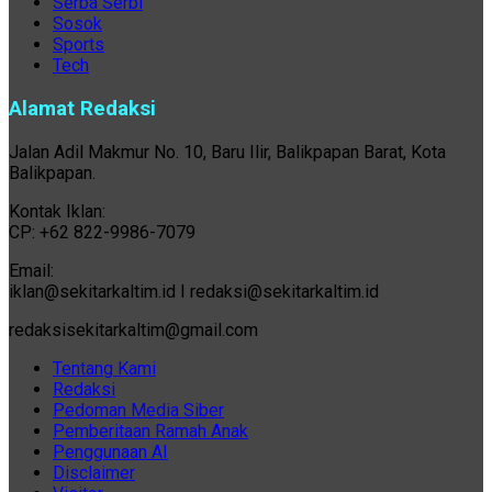
Serba Serbi
Sosok
Sports
Tech
Alamat Redaksi
Jalan Adil Makmur No. 10, Baru Ilir, Balikpapan Barat, Kota
Balikpapan.
Kontak Iklan:
CP: +62 822-9986-7079
Email:
iklan@sekitarkaltim.id I redaksi@sekitarkaltim.id
redaksisekitarkaltim@gmail.com
Tentang Kami
Redaksi
Pedoman Media Siber
Pemberitaan Ramah Anak
Penggunaan AI
Disclaimer