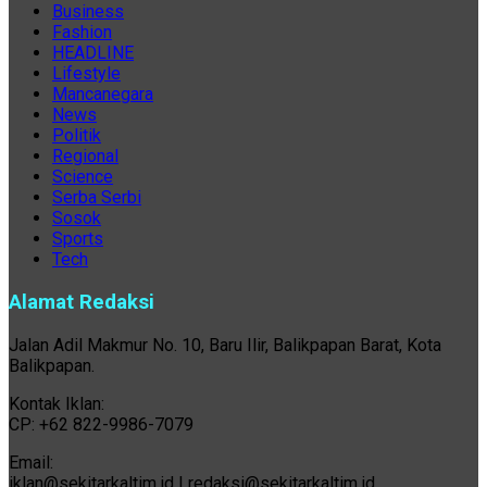
Business
Fashion
HEADLINE
Lifestyle
Mancanegara
News
Politik
Regional
Science
Serba Serbi
Sosok
Sports
Tech
Alamat Redaksi
Jalan Adil Makmur No. 10, Baru Ilir, Balikpapan Barat, Kota
Balikpapan.
Kontak Iklan:
CP: +62 822-9986-7079
Email:
iklan@sekitarkaltim.id I redaksi@sekitarkaltim.id