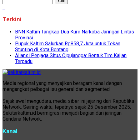
Cari
Terkini
BNN Kaltim Tangkap Dua Kurir Narkoba Jaringan Lintas
Provinsi
Pupuk Kaltim Salurkan Rp858,7 Juta untuk Tekan
Stunting di Kota Bontang
Aliansi Penjaga Situs Cipujangga: Bentuk Tim Kajian
Terpadu
Media regional yang menyajikan beragam kanal dengan
mengangkat pelbagai isu general dan segmented.
Sejak awal mengudara, media siber ini jejaring dari Republika
Network. Seiring waktu, tepatnya sejak 25 Desember 2025,
Sekitarkaltim.id bermigrasi menjadi bagian dari jaringan
Cendana Network.
Kanal