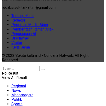
redaksisekitarkaltim@gmail.com
Tentang Kami
Redaksi
Pedoman Media Siber
Pemberitaan Ramah Anak
Penggunaan AI
Disclaimer
Visitor
Kerja Sama
© 2022 Sekitarkaltim.id - Cendana Network. All Right
Reserved.
No Result
View All Result
Regional
News
Mancanegara
Politik
Sports