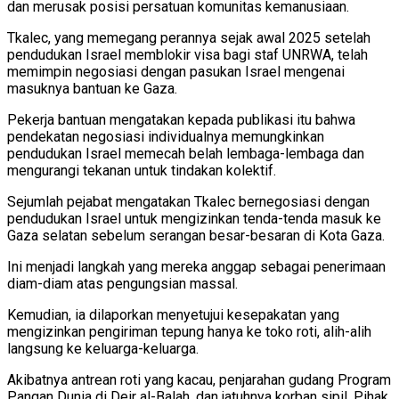
dan merusak posisi persatuan komunitas kemanusiaan.
Tkalec, yang memegang perannya sejak awal 2025 setelah
pendudukan Israel memblokir visa bagi staf UNRWA, telah
memimpin negosiasi dengan pasukan Israel mengenai
masuknya bantuan ke Gaza.
Pekerja bantuan mengatakan kepada publikasi itu bahwa
pendekatan negosiasi individualnya memungkinkan
pendudukan Israel memecah belah lembaga-lembaga dan
mengurangi tekanan untuk tindakan kolektif.
Sejumlah pejabat mengatakan Tkalec bernegosiasi dengan
pendudukan Israel untuk mengizinkan tenda-tenda masuk ke
Gaza selatan sebelum serangan besar-besaran di Kota Gaza.
Ini menjadi langkah yang mereka anggap sebagai penerimaan
diam-diam atas pengungsian massal.
Kemudian, ia dilaporkan menyetujui kesepakatan yang
mengizinkan pengiriman tepung hanya ke toko roti, alih-alih
langsung ke keluarga-keluarga.
Akibatnya antrean roti yang kacau, penjarahan gudang Program
Pangan Dunia di Deir al-Balah, dan jatuhnya korban sipil. Pihak