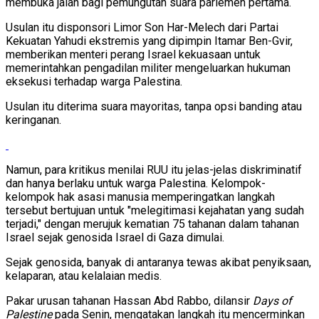
membuka jalan bagi pemungutan suara parlemen pertama.
Usulan itu disponsori Limor Son Har-Melech dari Partai
Kekuatan Yahudi ekstremis yang dipimpin Itamar Ben-Gvir,
memberikan menteri perang Israel kekuasaan untuk
memerintahkan pengadilan militer mengeluarkan hukuman
eksekusi terhadap warga Palestina.
Usulan itu diterima suara mayoritas, tanpa opsi banding atau
keringanan.
Namun, para kritikus menilai RUU itu jelas-jelas diskriminatif
dan hanya berlaku untuk warga Palestina. Kelompok-
kelompok hak asasi manusia memperingatkan langkah
tersebut bertujuan untuk "melegitimasi kejahatan yang sudah
terjadi," dengan merujuk kematian 75 tahanan dalam tahanan
Israel sejak genosida Israel di Gaza dimulai.
Sejak genosida, banyak di antaranya tewas akibat penyiksaan,
kelaparan, atau kelalaian medis.
Pakar urusan tahanan Hassan Abd Rabbo, dilansir
Days of
Palestine
pada Senin, mengatakan langkah itu mencerminkan