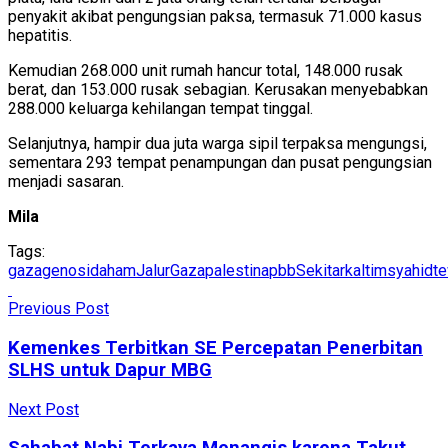
penyakit akibat pengungsian paksa, termasuk 71.000 kasus
hepatitis.
Kemudian 268.000 unit rumah hancur total, 148.000 rusak
berat, dan 153.000 rusak sebagian. Kerusakan menyebabkan
288.000 keluarga kehilangan tempat tinggal.
Selanjutnya, hampir dua juta warga sipil terpaksa mengungsi,
sementara 293 tempat penampungan dan pusat pengungsian
menjadi sasaran.
Mila
Tags:
gaza
genosida
ham
JalurGaza
palestina
pbb
Sekitarkaltim
syahid
t
Previous Post
Kemenkes Terbitkan SE Percepatan Penerbitan
SLHS untuk Dapur MBG
Next Post