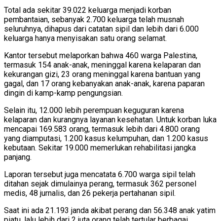
Total ada sekitar 39.022 keluarga menjadi korban
pembantaian, sebanyak 2.700 keluarga telah musnah
seluruhnya, dihapus dari catatan sipil dan lebih dari 6.000
keluarga hanya menyisakan satu orang selamat.
Kantor tersebut melaporkan bahwa 460 warga Palestina,
termasuk 154 anak-anak, meninggal karena kelaparan dan
kekurangan gizi, 23 orang meninggal karena bantuan yang
gagal, dan 17 orang kebanyakan anak-anak, karena paparan
dingin di kamp-kamp pengungsian.
Selain itu, 12.000 lebih perempuan keguguran karena
kelaparan dan kurangnya layanan kesehatan. Untuk korban luka
mencapai 169.583 orang, termasuk lebih dari 4.800 orang
yang diamputasi, 1.200 kasus kelumpuhan, dan 1.200 kasus
kebutaan. Sekitar 19.000 memerlukan rehabilitasi jangka
panjang.
Laporan tersebut juga mencatata 6.700 warga sipil telah
ditahan sejak dimulainya perang, termasuk 362 personel
medis, 48 jurnalis, dan 26 pekerja pertahanan sipil.
Saat ini ada 21.193 janda akibat perang dan 56.348 anak yatim
piatu, lalu lebih dari 2 juta orang telah tertular berbagai