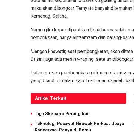
Setelah itu, koper akan dibawa ke gudang untuk d
maka akan dibongkar. Ternyata banyak ditemukan 
Kemenag, Selasa.
Namun jika koper dipastikan tidak bermasalah, m
pemeriksaan, hanya air zamzam dan barang-barang 
"Jangan khawatir, saat pembongkaran, akan ditata
Di sini juga ada mesin wraping, setelah dibongkar
Dalam proses pembongkaran ini, nampak air zamza
yang ditaruh di dalam kain ihram atau sajadah, ba
Artikel
Terkait
Tiga Skenario Perang Iran
Teknologi Pesawat Nirawak Perkuat Upaya
Konservasi Penyu di Berau