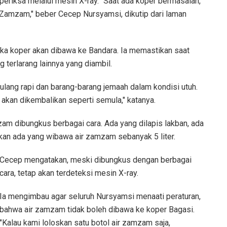
iperiksa melalui mesin X-ray. "Saat ada koper bermasalah,
Zamzam," beber Cecep Nursyamsi, dikutip dari laman
aka koper akan dibawa ke Bandara. Ia memastikan saat
terlarang lainnya yang diambil.
 ulang rapi dan barang-barang jemaah dalam kondisi utuh.
, akan dikembalikan seperti semula," katanya.
m dibungkus berbagai cara. Ada yang dilapis lakban, ada
hkan ada yang wibawa air zamzam sebanyak 5 liter.
Cecep mengatakan, meski dibungkus dengan berbagai
cara, tetap akan terdeteksi mesin X-ray.
Ia mengimbau agar seluruh Nursyamsi menaati peraturan,
bahwa air zamzam tidak boleh dibawa ke koper Bagasi.
"Kalau kami loloskan satu botol air zamzam saja,