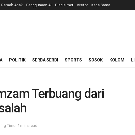
n Ramah Anak
Penggunaan AI
Disclaimer
Visitor
Kerja Sama
A
POLITIK
SERBA SERBI
SPORTS
SOSOK
KOLOM
L
amzam Terbuang dari
salah
ing Time: 4 mins read