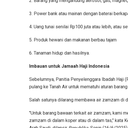
2. Barang yang mengandung aerosol, gas, magnet, 
3. Power bank atau mainan dengan baterai berkapa
4. Uang tunai senilai Rp100 juta atau lebih, atau s
5. Produk hewani dan makanan berbau tajam
6. Tanaman hidup dan hasilnya.
Imbauan untuk Jamaah Haji Indonesia
Sebelumnya, Panitia Penyelenggara Ibadah Haji (
pulang ke Tanah Air untuk mematuhi aturan baran
Salah satunya dilarang membawa air zamzam di d
"Untuk barang bawaan terkait air zamzam, kami me
zamzam di dalam koper atau di dalam tas," kata 
Arab Saudi, dilansir
Republika
, Senin (16/6/2025)