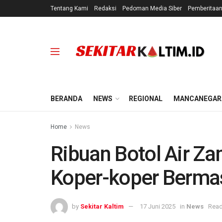
Tentang Kami
Redaksi
Pedoman Media Siber
Pemberitaa
BERANDA
NEWS
REGIONAL
MANCANEGAR
Home
News
Ribuan Botol Air Z
Koper-koper Berma
by
Sekitar Kaltim
17 Juni 2025
in
News
Read