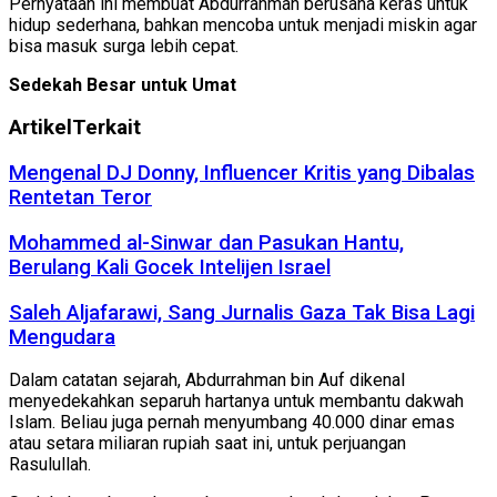
Pernyataan ini membuat Abdurrahman berusaha keras untuk
hidup sederhana, bahkan mencoba untuk menjadi miskin agar
bisa masuk surga lebih cepat.
Sedekah Besar untuk Umat
Artikel
Terkait
Mengenal DJ Donny, Influencer Kritis yang Dibalas
Rentetan Teror
Mohammed al-Sinwar dan Pasukan Hantu,
Berulang Kali Gocek Intelijen Israel
Saleh Aljafarawi, Sang Jurnalis Gaza Tak Bisa Lagi
Mengudara
Dalam catatan sejarah, Abdurrahman bin Auf dikenal
menyedekahkan separuh hartanya untuk membantu dakwah
Islam. Beliau juga pernah menyumbang 40.000 dinar emas
atau setara miliaran rupiah saat ini, untuk perjuangan
Rasulullah.