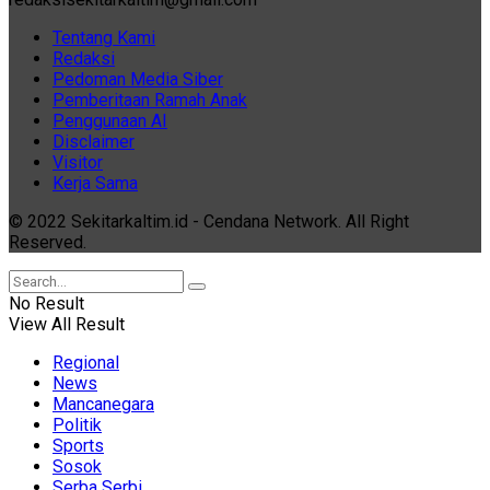
Tentang Kami
Redaksi
Pedoman Media Siber
Pemberitaan Ramah Anak
Penggunaan AI
Disclaimer
Visitor
Kerja Sama
© 2022 Sekitarkaltim.id - Cendana Network. All Right
Reserved.
No Result
View All Result
Regional
News
Mancanegara
Politik
Sports
Sosok
Serba Serbi