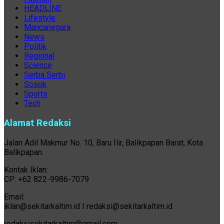
HEADLINE
Lifestyle
Mancanegara
News
Politik
Regional
Science
Serba Serbi
Sosok
Sports
Tech
Alamat Redaksi
Jalan Adil Makmur No. 10, Baru Ilir, Balikpapan Barat, Kota
Balikpapan.
Kontak Iklan:
CP: +62 822-9986-7079
Email:
iklan@sekitarkaltim.id I redaksi@sekitarkaltim.id
redaksisekitarkaltim@gmail.com