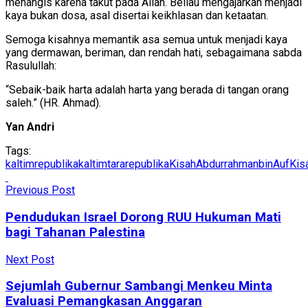
menangis karena takut pada Allah. Beliau mengajarkan menjadi
kaya bukan dosa, asal disertai keikhlasan dan ketaatan.
Semoga kisahnya memantik asa semua untuk menjadi kaya
yang dermawan, beriman, dan rendah hati, sebagaimana sabda
Rasulullah:
“Sebaik-baik harta adalah harta yang berada di tangan orang
saleh.” (HR. Ahmad).
Yan Andri
Tags:
kaltimrepublika
kaltimtararepublika
KisahAbdurrahmanbinAuf
Kis
Previous Post
Pendudukan Israel Dorong RUU Hukuman Mati
bagi Tahanan Palestina
Next Post
Sejumlah Gubernur Sambangi Menkeu Minta
Evaluasi Pemangkasan Anggaran