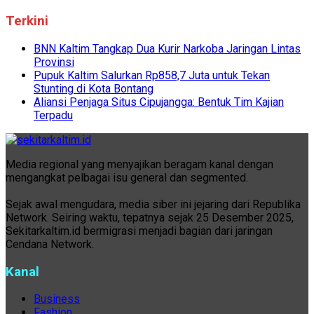
Terkini
BNN Kaltim Tangkap Dua Kurir Narkoba Jaringan Lintas
Provinsi
Pupuk Kaltim Salurkan Rp858,7 Juta untuk Tekan
Stunting di Kota Bontang
Aliansi Penjaga Situs Cipujangga: Bentuk Tim Kajian
Terpadu
Media regional yang menyajikan beragam kanal dengan
mengangkat pelbagai isu general dan segmented.
Sejak awal mengudara, media siber ini jejaring dari Republika
Network. Seiring waktu, tepatnya sejak 25 Desember 2025,
Sekitarkaltim.id bermigrasi menjadi bagian dari jaringan
Cendana Network.
Kanal
Business
Fashion