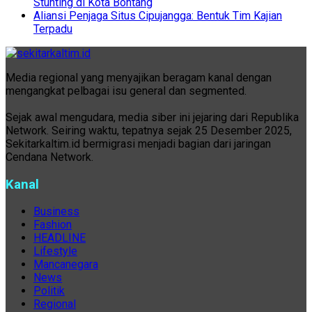
Stunting di Kota Bontang
Aliansi Penjaga Situs Cipujangga: Bentuk Tim Kajian
Terpadu
Media regional yang menyajikan beragam kanal dengan
mengangkat pelbagai isu general dan segmented.
Sejak awal mengudara, media siber ini jejaring dari Republika
Network. Seiring waktu, tepatnya sejak 25 Desember 2025,
Sekitarkaltim.id bermigrasi menjadi bagian dari jaringan
Cendana Network.
Kanal
Business
Fashion
HEADLINE
Lifestyle
Mancanegara
News
Politik
Regional