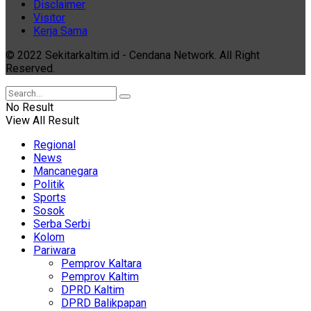
Disclaimer
Visitor
Kerja Sama
© 2022 Sekitarkaltim.id - Cendana Network. All Right
Reserved.
No Result
View All Result
Regional
News
Mancanegara
Politik
Sports
Sosok
Serba Serbi
Kolom
Pariwara
Pemprov Kaltara
Pemprov Kaltim
DPRD Kaltim
DPRD Balikpapan