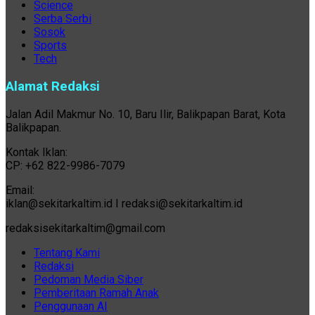
Science
Serba Serbi
Sosok
Sports
Tech
Alamat Redaksi
Jalan Adil Makmur No. 10, Baru Ilir, Balikpapan Barat, Kota
Balikpapan.
Kontak Iklan:
CP: +62 822-9986-7079
Email:
iklan@sekitarkaltim.id I redaksi@sekitarkaltim.id
redaksisekitarkaltim@gmail.com
Tentang Kami
Redaksi
Pedoman Media Siber
Pemberitaan Ramah Anak
Penggunaan AI