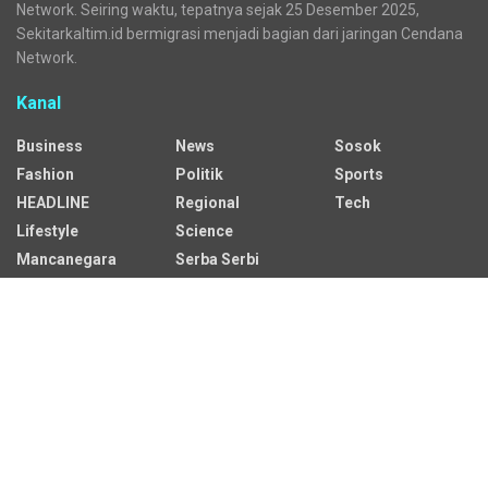
Network. Seiring waktu, tepatnya sejak 25 Desember 2025,
Sekitarkaltim.id bermigrasi menjadi bagian dari jaringan Cendana
Network.
Kanal
Business
News
Sosok
Fashion
Politik
Sports
HEADLINE
Regional
Tech
Lifestyle
Science
Mancanegara
Serba Serbi
Alamat Redaksi
Jalan Adil Makmur No. 10, Baru Ilir, Balikpapan Barat, Kota
Balikpapan.
Kontak Iklan:
CP: +62 822-9986-7079
Email: