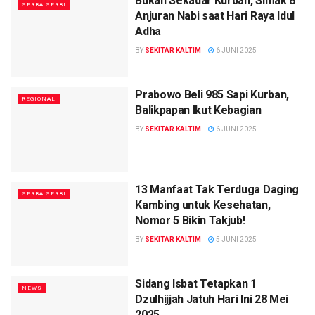
Bukan Sekadar Kurban, Simak 8
SERBA SERBI
Anjuran Nabi saat Hari Raya Idul
Adha
BY
SEKITAR KALTIM
6 JUNI 2025
Prabowo Beli 985 Sapi Kurban,
REGIONAL
Balikpapan Ikut Kebagian
BY
SEKITAR KALTIM
6 JUNI 2025
13 Manfaat Tak Terduga Daging
SERBA SERBI
Kambing untuk Kesehatan,
Nomor 5 Bikin Takjub!
BY
SEKITAR KALTIM
5 JUNI 2025
Sidang Isbat Tetapkan 1
NEWS
Dzulhijjah Jatuh Hari Ini 28 Mei
2025