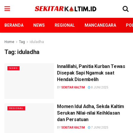
BERANDA
NEWS
REGIONAL
MANCANEGARA
POL
Home
Tag
iduladha
Tag:
iduladha
Innalillahi, Panitia Kurban Tewas
NEWS
Disepak Sapi Ngamuk saat
Hendak Disembelih
BY
SEKITAR KALTIM
8 JUNI 2025
Momen Idul Adha, Sekda Kaltim
REGIONAL
Serukan Nilai-nilai Keihklasan
dan Persatuan
BY
SEKITAR KALTIM
7 JUNI 2025