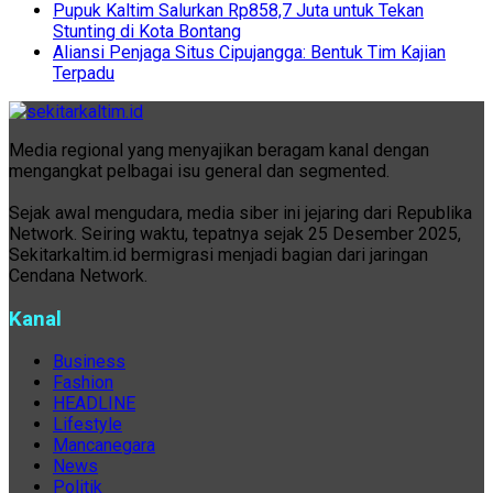
Pupuk Kaltim Salurkan Rp858,7 Juta untuk Tekan
Stunting di Kota Bontang
Aliansi Penjaga Situs Cipujangga: Bentuk Tim Kajian
Terpadu
Media regional yang menyajikan beragam kanal dengan
mengangkat pelbagai isu general dan segmented.
Sejak awal mengudara, media siber ini jejaring dari Republika
Network. Seiring waktu, tepatnya sejak 25 Desember 2025,
Sekitarkaltim.id bermigrasi menjadi bagian dari jaringan
Cendana Network.
Kanal
Business
Fashion
HEADLINE
Lifestyle
Mancanegara
News
Politik