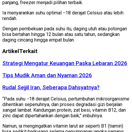
panjang, freezer menjadi pilihan terbaik.
Ia menyarankan suhu optimal −18 derajat Celsius atau lebih
rendah.
Dengan pembekuan pada suhu itu, daging utuh atau potongan
bisa bertahan hingga 12 bulan atau satu tahun, sedangkan
daging cincang hingga empat bulan.
Artikel
Terkait
Strategi Mengatur Keuangan Paska Lebaran 2026
Tips Mudik Aman dan Nyaman 2026
Rudal Sejjil Iran, Seberapa Dahsyatnya?
“Pada suhu −18 derajat Celsius, pertumbuhan mikroorganisme
dihentikan sepenuhnya, dan proses degradasi gizi berjalan
sangat lambat. Kandungan protein, zat besi, vitamin B12, dan
zinc dapat dipertahankan dengan baik," imbuhnya.
Namun, ia mengingatkan vitamin larut air seperti B1 (tiamin)
bisa sedikit berkurang selama penyimpanan jangka panjang.