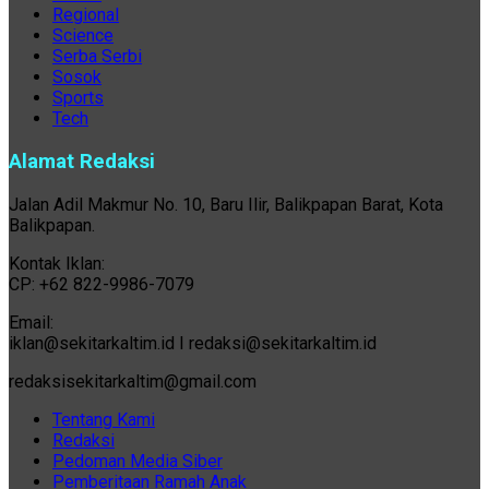
Regional
Science
Serba Serbi
Sosok
Sports
Tech
Alamat Redaksi
Jalan Adil Makmur No. 10, Baru Ilir, Balikpapan Barat, Kota
Balikpapan.
Kontak Iklan:
CP: +62 822-9986-7079
Email:
iklan@sekitarkaltim.id I redaksi@sekitarkaltim.id
redaksisekitarkaltim@gmail.com
Tentang Kami
Redaksi
Pedoman Media Siber
Pemberitaan Ramah Anak