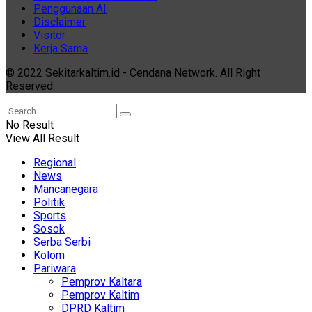
Penggunaan AI
Disclaimer
Visitor
Kerja Sama
© 2022 Sekitarkaltim.id - Cendana Network. All Right
Reserved.
No Result
View All Result
Regional
News
Mancanegara
Politik
Sports
Sosok
Serba Serbi
Kolom
Pariwara
Pemprov Kaltara
Pemprov Kaltim
DPRD Kaltim