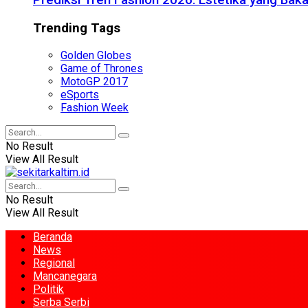
Prediksi Tren Fashion 2026: Estetika yang Bak
Trending Tags
Golden Globes
Game of Thrones
MotoGP 2017
eSports
Fashion Week
No Result
View All Result
No Result
View All Result
Beranda
News
Regional
Mancanegara
Politik
Serba Serbi