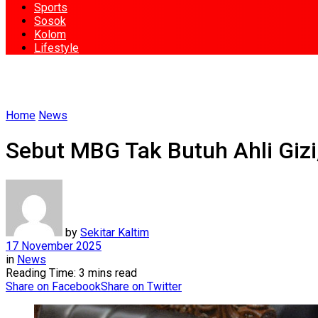
Sports
Sosok
Kolom
Lifestyle
Home
News
Sebut MBG Tak Butuh Ahli Giz
by
Sekitar Kaltim
17 November 2025
in
News
Reading Time: 3 mins read
Share on Facebook
Share on Twitter